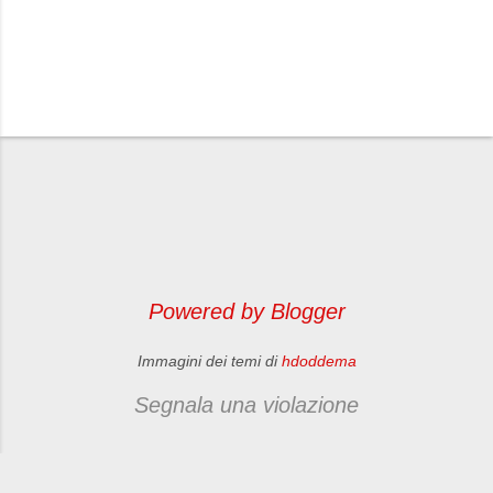
P
o
s
t
a
u
n
Powered by Blogger
c
o
Immagini dei temi di
hdoddema
m
m
Segnala una violazione
e
n
t
o