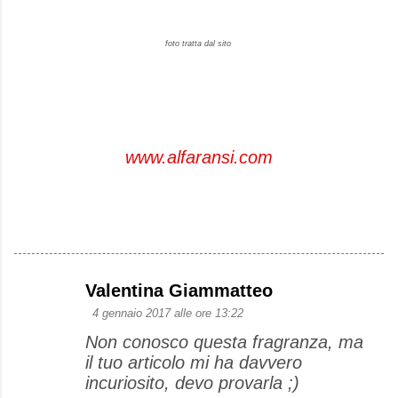
foto tratta dal sito
www.alfaransi.com
Valentina Giammatteo
C
4 gennaio 2017 alle ore 13:22
o
Non conosco questa fragranza, ma
m
il tuo articolo mi ha davvero
m
incuriosito, devo provarla ;)
e