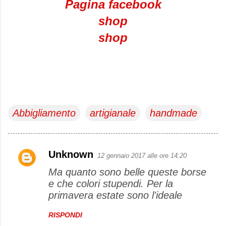
Pagina facebook
shop
shop
Abbigliamento
artigianale
handmade
Unknown
12 gennaio 2017 alle ore 14:20
C
Ma quanto sono belle queste borse
o
e che colori stupendi. Per la
m
primavera estate sono l'ideale
m
e
RISPONDI