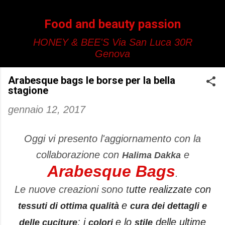
Passa ai contenuti principali
Food and beauty passion
HONEY & BEE'S Via San Luca 30R
Genova
Arabesque bags le borse per la bella
stagione
gennaio 12, 2017
Oggi vi presento l'aggiornamento con la
collaborazione con
e
Halima Dakka
Arabesque Bags
.
Le nuove creazioni sono
t
utte realizzate con
e
tessuti di ottima qualità
cura dei dettagli e
; i
e lo
delle ultime
delle cuciture
colori
stile