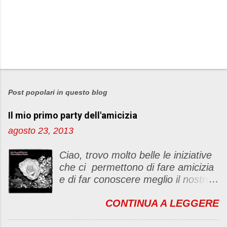
P
o
s
Post popolari in questo blog
t
Il mio primo party dell'amicizia
a
u
agosto 23, 2013
n
c
Ciao, trovo molto belle le iniziative
o
che ci permettono di fare amicizia
m
e di far conoscere meglio il nostro
m
blog Oggi ho deciso di dar vita ad
e
CONTINUA A LEGGERE
un "party" dell'amicizia .... Mi
n
piacerebbe che il tutto non si
t