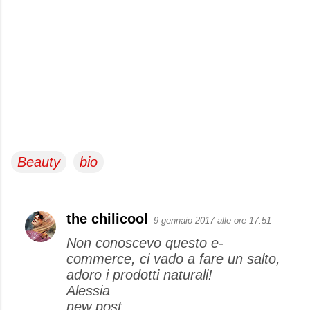
Beauty
bio
the chilicool
9 gennaio 2017 alle ore 17:51
C
Non conoscevo questo e-
o
commerce, ci vado a fare un salto,
m
adoro i prodotti naturali!
m
Alessia
e
new post