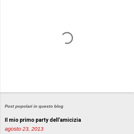
P
o
s
Post popolari in questo blog
t
Il mio primo party dell'amicizia
a
u
agosto 23, 2013