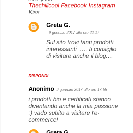
Thechilicool
Facebook
Instagram
n
Kiss
t
i
Greta G.
9 gennaio 2017 alle ore 22:17
Sul sito trovi tanti prodotti
interessanti ..... ti consiglio
di visitare anche il blog....
RISPONDI
Anonimo
9 gennaio 2017 alle ore 17:55
i prodotti bio e certificati stanno
diventando anche la mia passione
:) vado subito a visitare l'e-
commerce!
Greta G.