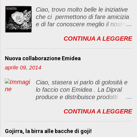
n
c
Ciao, trovo molto belle le iniziative
o
che ci permettono di fare amicizia
m
e di far conoscere meglio il nostro
m
blog Oggi ho deciso di dar vita ad
e
CONTINUA A LEGGERE
un "party" dell'amicizia .... Mi
n
piacerebbe che il tutto non si
t
fermasse a una condivisione di
o
Nuova collaborazione Emidea
post, ma anche di sentimenti ed
aprile 09, 2014
emozioni. Non siete obbligate a
fare un articolino per l'iniziativa. Se
Ciao, stasera vi parlo di golosità e
avete il tempo bene, altrimenti no
lo faccio con Emidea . La Dipral
problem. :D Le regole sono le
produce e distribuisce prodotti
seguenti 1) Prelevare l'immagine
alimentari food & drinks di alta
sottostante e inserirla al lato del
CONTINUA A LEGGERE
qualità a marchio Emidea (rivolti
blog con il link del mio
principalmente a Bar e canale
http://foodandbeautypassion.blogs
Ho.Re.Ca Emidea food&drinks è
pot.it/2013/08/il-mio-primo-party-
Gojirra, la birra alle bacche di goji!
qualità prima di tutto. dai classi
dellamicizia.html 2) Diventare