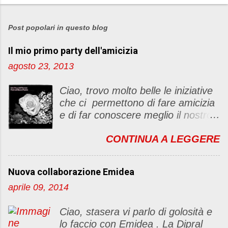
P
o
s
Post popolari in questo blog
t
Il mio primo party dell'amicizia
a
u
agosto 23, 2013
n
c
Ciao, trovo molto belle le iniziative
o
che ci permettono di fare amicizia
m
e di far conoscere meglio il nostro
m
blog Oggi ho deciso di dar vita ad
e
CONTINUA A LEGGERE
un "party" dell'amicizia .... Mi
n
piacerebbe che il tutto non si
t
fermasse a una condivisione di
o
Nuova collaborazione Emidea
post, ma anche di sentimenti ed
aprile 09, 2014
emozioni. Non siete obbligate a
fare un articolino per l'iniziativa. Se
Ciao, stasera vi parlo di golosità e
avete il tempo bene, altrimenti no
lo faccio con Emidea . La Dipral
problem. :D Le regole sono le