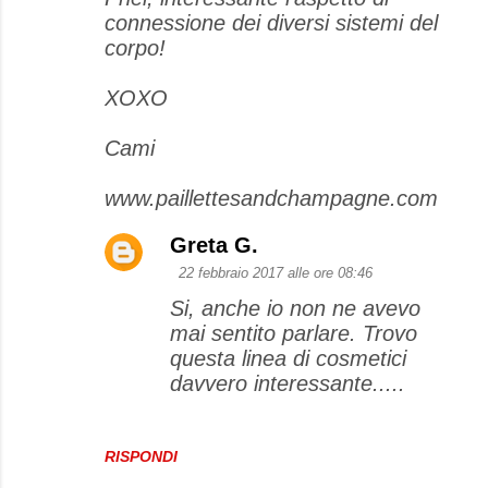
m
connessione dei diversi sistemi del
m
corpo!
e
XOXO
n
t
Cami
i
www.paillettesandchampagne.com
Greta G.
22 febbraio 2017 alle ore 08:46
Si, anche io non ne avevo
mai sentito parlare. Trovo
questa linea di cosmetici
davvero interessante.....
RISPONDI