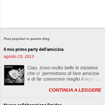
P
o
s
Post popolari in questo blog
t
Il mio primo party dell'amicizia
a
u
agosto 23, 2013
n
c
Ciao, trovo molto belle le iniziative
o
che ci permettono di fare amicizia
m
e di far conoscere meglio il nostro
m
blog Oggi ho deciso di dar vita ad
e
CONTINUA A LEGGERE
un "party" dell'amicizia .... Mi
n
piacerebbe che il tutto non si
t
fermasse a una condivisione di
o