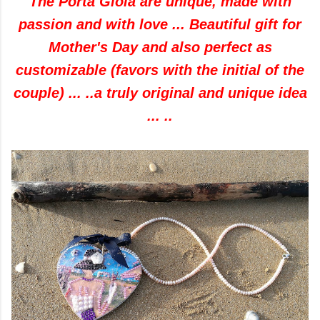
The
Porta Gioia
are unique, made with
passion and with love ... Beautiful gift for
Mother's Day and also perfect as
customizable (favors with the initial of the
couple) ... ..a truly original and unique idea
... ..