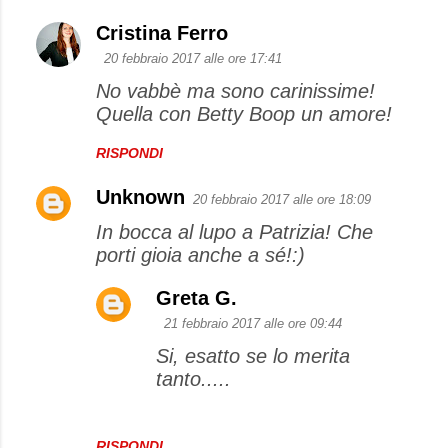
Cristina Ferro
C
20 febbraio 2017 alle ore 17:41
o
No vabbè ma sono carinissime!
m
Quella con Betty Boop un amore!
m
e
RISPONDI
n
Unknown
20 febbraio 2017 alle ore 18:09
t
In bocca al lupo a Patrizia! Che
i
porti gioia anche a sé!:)
Greta G.
21 febbraio 2017 alle ore 09:44
Si, esatto se lo merita
tanto.....
RISPONDI