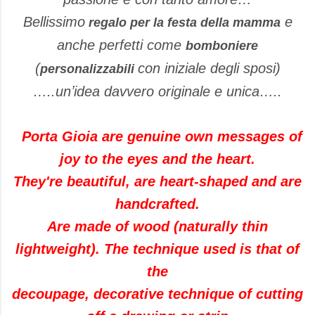
Bellissimo
e
regalo per la festa della mamma
anche perfetti come
bomboniere
(
con iniziale degli sposi)
personalizzabili
…..unʼidea davvero originale e unica…..
Porta Gioia
are genuine
own messages of
joy to the eyes and
the heart.
They're beautiful
,
are
heart-shaped
and
are
handcrafted
.
Are made of wood
(
naturally thin
lightweight
).
The technique used is
that of
the
decoupage
,
decorative technique
of cutting