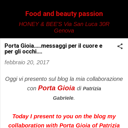
Passa ai contenuti principali
Food and beauty passion
HONEY & BEE'S Via San Luca 30R
Genova
Porta Gioia.....messaggi per il cuore e
per gli occhi....
febbraio 20, 2017
Oggi vi presento sul blog la mia collaborazione
Porta Gioia
con
di
Patrizia
.
Gabriele
Today
I present to you
on the blog
my
collaboration with
Porta
Gioia
of Patrizia