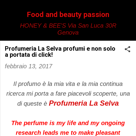
Passa ai contenuti principali
Food and beauty passion
HONEY & BEE'S Via San Luca 30R
Genova
Profumeria La Selva profumi e non solo
a portata di click!
febbraio 13, 2017
Il profumo è la mia vita e la mia continua
ricerca mi porta a fare piacevoli scoperte, una
Profumeria La Selva
di queste è
The perfume
is my life
and my
ongoing
research
leads me to
make pleasant