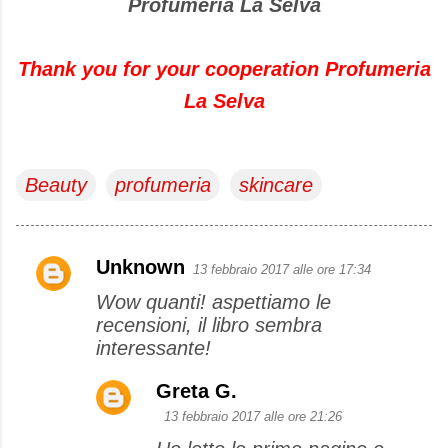
Profumeria La Selva
Thank you
for your cooperation
Profumeria
La
Selva
Beauty
profumeria
skincare
Unknown
13 febbraio 2017 alle ore 17:34
C
Wow quanti! aspettiamo le
o
recensioni, il libro sembra
m
interessante!
m
e
Greta G.
n
13 febbraio 2017 alle ore 21:26
t