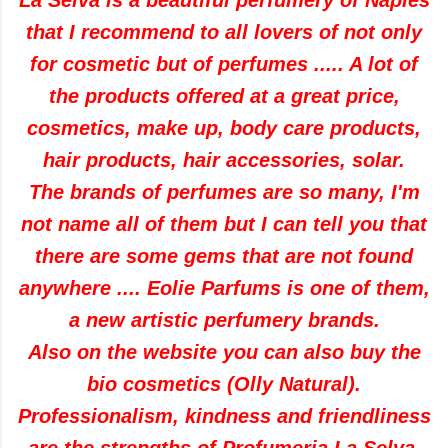
La
Selva
is a beautiful
perfumery
of Naples
that I recommend to
all
lovers
of not only
for cosmetic
but
of perfumes
.....
A lot of
the
products offered
at a great price
,
cosmetics,
make up,
body care products
,
hair products
,
hair accessories
,
solar
.
The brands
of
perfumes
are so many
,
I
'm
not
name all of
them
but I can
tell you that
there are
some gems
that are not found
anywhere
....
Eolie
Parfums
is one of them
,
a new
artistic perfumery
brands
.
Also on the
website
you can
also buy
the
bio
cosmetics
(
Olly
Natural)
.
Professionalism
,
kindness and friendliness