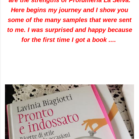
are the strengths
of
Profumeria
La Selva
.
Here
begins my
journey and
I show you
some of the many
samples
that
were sent
to me
.
I was surprised
and
happy because
for the first time
I got a book
....