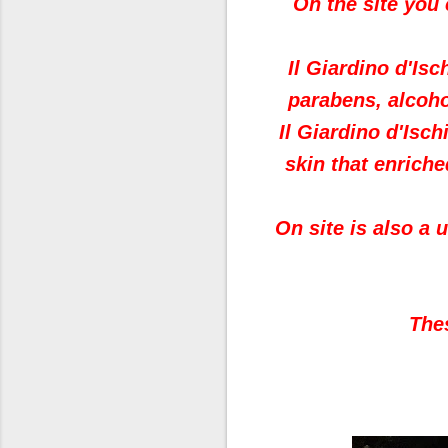
On the site you
Il Giardino d'Isc
parabens, alcoho
Il Giardino d'Isc
skin that enriche
On site is also a 
Thes