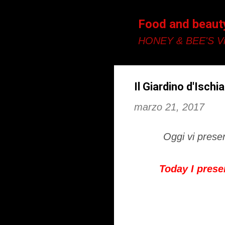
Food and beaut
HONEY & BEE'S Vi
Il Giardino d'Isch
marzo 21, 2017
Oggi vi prese
Today I presen