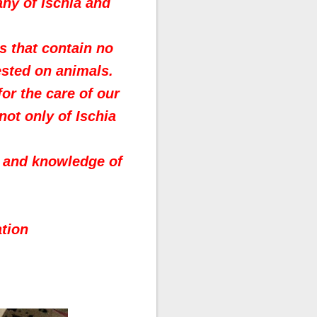
ny of Ischia and
ts that contain no
ested on animals.
or the care of our
not only of Ischia
se and knowledge of
ation