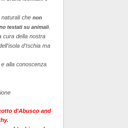
i naturali che
non
.
o testati su animali
a cura della nostra
dell'isola d'Ischia ma
o e alla conoscenza
zione
Scotto d'Abusco and
thy.