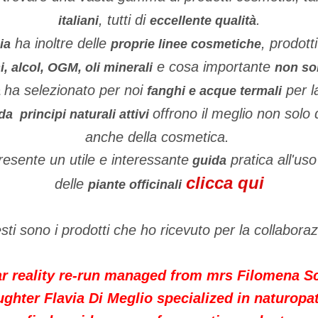
, tutti di
.
italiani
eccellente qualità
ha inoltre delle
, prodott
ia
proprie linee cosmetiche
e cosa importante
 alcol, OGM, oli minerali
non son
ha selezionato per noi
per l
a
fanghi e acque termali
offrono il meglio non solo 
 da principi naturali attivi
anche della cosmetica.
presente un utile e interessante
pratica all'us
guida
clicca qui
delle
piante officinali
ti sono i prodotti che ho ricevuto per la collabora
iar reality re-run managed from mrs Filomena 
ghter Flavia Di Meglio specialized in naturopa