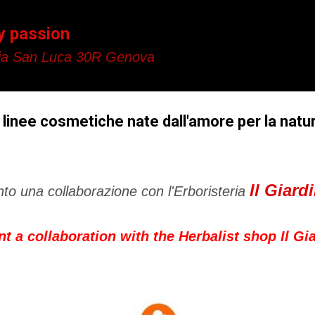
Passa ai contenuti principali
y passion
a San Luca 30R Genova
ia linee cosmetiche nate dall'amore per la natu
Il Giard
nto una collaborazione con l'Erboristeria
t a collaboration with the Herbalist shop Il Gi