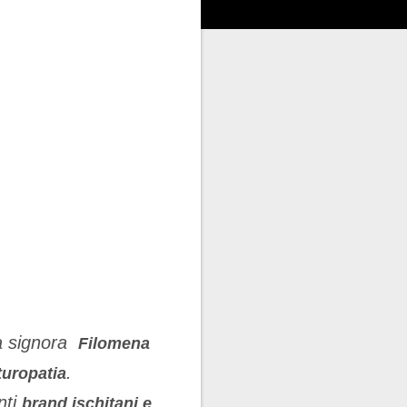
a signora
Filomena
.
turopatia
nti
brand ischitani e