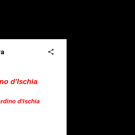
ra
ino d'Ischia
ardino d'Ischia