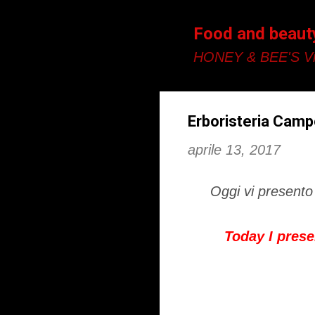
Food and beaut
HONEY & BEE'S Vi
Erboristeria Campo
aprile 13, 2017
Oggi vi present
Today I prese