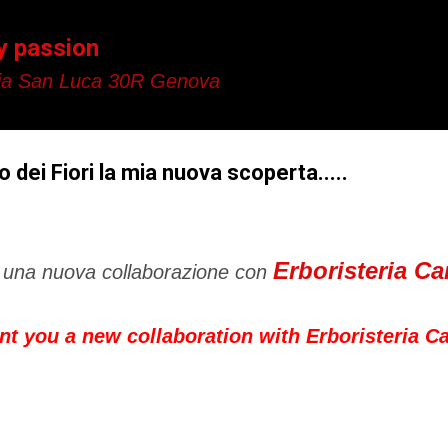
Passa ai contenuti principali
y passion
a San Luca 30R Genova
 dei Fiori la mia nuova scoperta.....
Erboristeria Ca
o una nuova collaborazione con
nt you a new collaboration with Erboristeria C