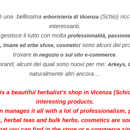
è una bellissima
(Schio) ricca
erboristeria di Vicenza
interessanti.
gestisce il tutto con molta
professionalità, passion
sono alcuni dei pro
i, tisane ed erbe sfuse, cosmetici
trovare
.
in negozio o sul sito e-commerce
 brand, alcuni dei quali sono nuovi per me:
Arkeys, 
naturalmente altri ancora....
s a beautiful herbalist's shop in Vicenza (Schi
interesting products.
n manages it all with a lot of professionalism, p
 herbal teas and bulk herbs, cosmetics are so
hat you can find in the store or e-commerce sit