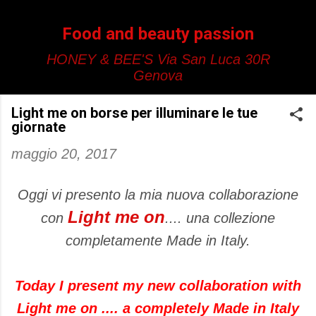
Passa ai contenuti principali
Food and beauty passion
HONEY & BEE'S Via San Luca 30R
Genova
Light me on borse per illuminare le tue
giornate
maggio 20, 2017
Oggi vi presento la mia nuova collaborazione
Light me on
con
.... una collezione
completamente Made in Italy.
Today I present my new collaboration with
Light me on .... a completely Made in Italy