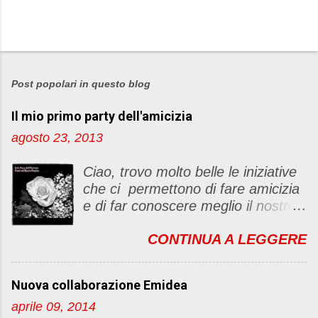
P
o
s
Post popolari in questo blog
t
Il mio primo party dell'amicizia
a
u
agosto 23, 2013
n
c
Ciao, trovo molto belle le iniziative
o
che ci permettono di fare amicizia
m
e di far conoscere meglio il nostro
m
blog Oggi ho deciso di dar vita ad
e
CONTINUA A LEGGERE
un "party" dell'amicizia .... Mi
n
piacerebbe che il tutto non si
t
fermasse a una condivisione di
o
Nuova collaborazione Emidea
post, ma anche di sentimenti ed
aprile 09, 2014
emozioni. Non siete obbligate a