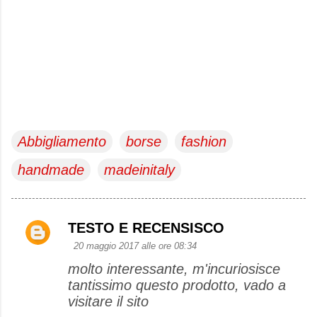
Abbigliamento
borse
fashion
handmade
madeinitaly
TESTO E RECENSISCO
C
20 maggio 2017 alle ore 08:34
o
molto interessante, m'incuriosisce
m
tantissimo questo prodotto, vado a
m
visitare il sito
e