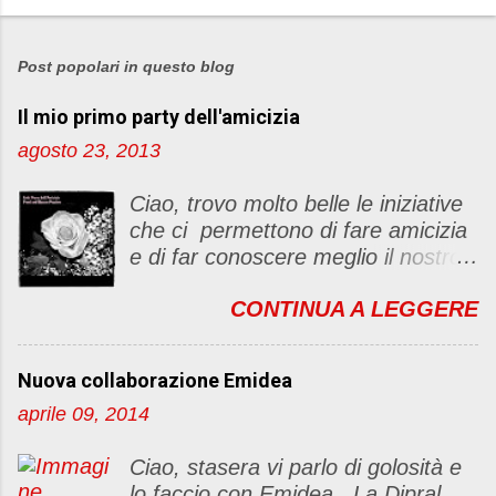
P
o
s
Post popolari in questo blog
t
Il mio primo party dell'amicizia
a
u
agosto 23, 2013
n
c
Ciao, trovo molto belle le iniziative
o
che ci permettono di fare amicizia
m
e di far conoscere meglio il nostro
m
blog Oggi ho deciso di dar vita ad
e
CONTINUA A LEGGERE
un "party" dell'amicizia .... Mi
n
piacerebbe che il tutto non si
t
fermasse a una condivisione di
o
Nuova collaborazione Emidea
post, ma anche di sentimenti ed
aprile 09, 2014
emozioni. Non siete obbligate a
fare un articolino per l'iniziativa. Se
Ciao, stasera vi parlo di golosità e
avete il tempo bene, altrimenti no
lo faccio con Emidea . La Dipral
problem. :D Le regole sono le