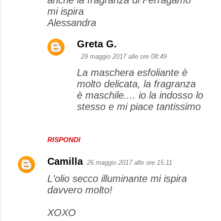
m
mi ispira
e
Alessandra
n
Greta G.
t
29 maggio 2017 alle ore 08:49
i
La maschera esfoliante è
molto delicata, la fragranza
è maschile.... io la indosso lo
stesso e mi piace tantissimo
RISPONDI
Camilla
26 maggio 2017 alle ore 15:11
L'olio secco illuminante mi ispira
davvero molto!
XOXO