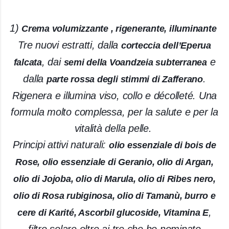
1)
Crema volumizzante , rigenerante, illuminante
Tre nuovi estratti, dalla
corteccia dell’Eperua
, dai
e
falcata
semi della Voandzeia subterranea
dalla
.
parte rossa degli stim
mi di Zafferano
Rigenera e illumina viso, collo e décolleté. Una
formula molto complessa, per la salute e per la
vitalità della pelle.
Principi attivi naturali:
olio essenziale di bois de
Rose, olio essenziale di Geranio, olio di Argan,
olio di Jojoba, olio di Marula, olio di Ribes nero,
olio di Rosa rubiginosa, olio di Tamanù, burro e
,
cere di Karité, Ascorbil glucoside, Vitamina E
filtro solare oltre ai tre che ho nominato