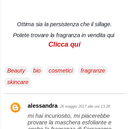
Ottima sia la persistenza che il sillage.
Potete trovare la fragranza in vendita qui
Clicca qui
Beauty
bio
cosmetici
fragranze
skincare
alessandra
26 maggio 2017 alle ore 13:28
C
mi hai incuriosito, mi piacerebbe
o
provare la maschera esfoliante e
m
anche la fragranza di Ferragamo