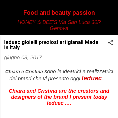
Passa ai contenuti principali
Food and beauty passion
HONEY & BEE'S Via San Luca 30R
Genova
leduec gioielli preziosi artigianali Made
in italy
giugno 08, 2017
sono le ideatrici e realizzatrici
Chiara e Cristina
leduec
del brand che vi presento oggi
….
Chiara and Cristina are the creators and
designers of the brand I present today
leduec ....