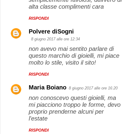
m
alta classe complimenti cara
m
e
RISPONDI
n
Polvere diSogni
t
8 giugno 2017 alle ore 12:34
i
non avevo mai sentito parlare di
questo marchio di gioielli, mi piace
molto lo stile, visito il sito!
RISPONDI
Maria Boiano
8 giugno 2017 alle ore 16:20
non conoscevo questi gioielli, ma
mi piacciono troppo le forme, devo
proprio prenderne alcuni per
l'estate
RISPONDI