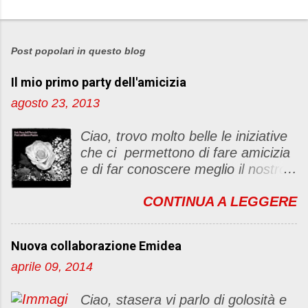
P
o
s
Post popolari in questo blog
t
Il mio primo party dell'amicizia
a
u
agosto 23, 2013
n
c
Ciao, trovo molto belle le iniziative
o
che ci permettono di fare amicizia
m
e di far conoscere meglio il nostro
m
blog Oggi ho deciso di dar vita ad
e
CONTINUA A LEGGERE
un "party" dell'amicizia .... Mi
n
piacerebbe che il tutto non si
t
fermasse a una condivisione di
o
Nuova collaborazione Emidea
post, ma anche di sentimenti ed
aprile 09, 2014
emozioni. Non siete obbligate a
fare un articolino per l'iniziativa. Se
Ciao, stasera vi parlo di golosità e
avete il tempo bene, altrimenti no