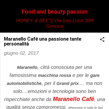
Passa ai contenuti principali
Food and beauty passion
HONEY & BEE'S Via San Luca 30R
Genova
Maranello Café una passione tante
personalità
giugno 02, 2017
, città conosciuta per una
Maranello
famosissima
e per le
macchina rossa
gare
, per il
.... ma non
automobilistiche
Grand prix
solo....emozioni e tecnologia sono ben
Maranello Café
rispecchiate anche da
, una
qualità senza compromessi,
attenzione in tutte le fasi