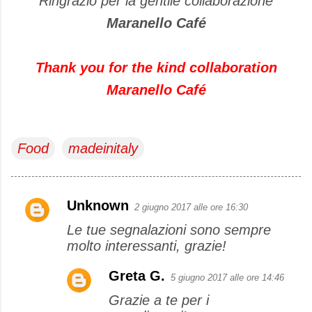
Ringrazio per la gentile collaborazione
Maranello Café
Thank you for the kind collaboration
Maranello Café
Food
madeinitaly
Unknown
2 giugno 2017 alle ore 16:30
C
Le tue segnalazioni sono sempre
o
molto interessanti, grazie!
m
m
Greta G.
5 giugno 2017 alle ore 14:46
e
Grazie a te per i
n