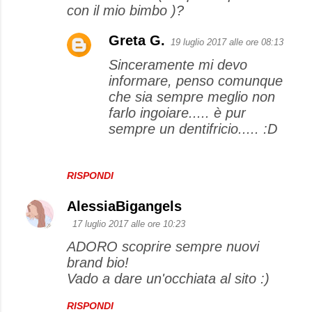
m
con il mio bimbo )?
e
Greta G.
n
19 luglio 2017 alle ore 08:13
t
Sinceramente mi devo
informare, penso comunque
i
che sia sempre meglio non
farlo ingoiare..... è pur
sempre un dentifricio..... :D
RISPONDI
AlessiaBigangels
17 luglio 2017 alle ore 10:23
ADORO scoprire sempre nuovi
brand bio!
Vado a dare un'occhiata al sito :)
RISPONDI