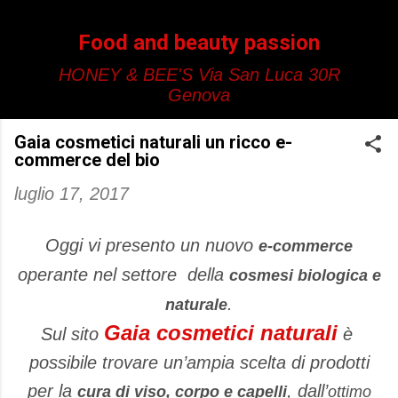
Passa ai contenuti principali
Food and beauty passion
HONEY & BEE'S Via San Luca 30R
Genova
Gaia cosmetici naturali un ricco e-
commerce del bio
luglio 17, 2017
Oggi vi presento un nuovo
e-commerce
operante nel settore della
cosmesi biologica e
.
naturale
Gaia cosmetici naturali
Sul sito
è
possibile trovare un’ampia scelta di prodotti
per la
, dall’
cura di viso, corpo e capelli
ottimo