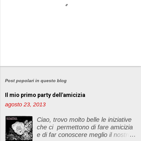
P
o
s
Post popolari in questo blog
t
Il mio primo party dell'amicizia
a
u
agosto 23, 2013
n
c
Ciao, trovo molto belle le iniziative
o
che ci permettono di fare amicizia
m
e di far conoscere meglio il nostro
m