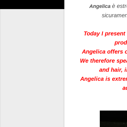
è es
Angelica
sicurament
Today I present
prod
Angelica offers 
We therefore spea
and hair,
Angelica is extr
a