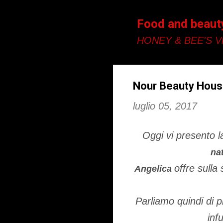
Food and beaut
HONEY & BEE'S Vi
Nour Beauty House
luglio 05, 2017
Oggi vi presento 
na
offre sulla
Angelica
Parliamo quindi di p
inf