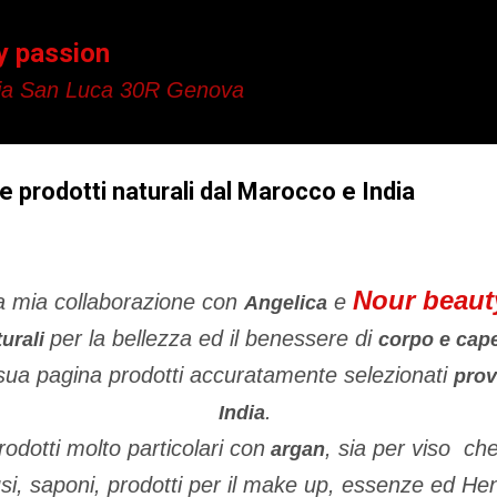
Passa ai contenuti principali
y passion
a San Luca 30R Genova
 prodotti naturali dal Marocco e India
Nour beaut
la mia collaborazione con
e
Angelica
per la bellezza ed il benessere di
turali
corpo e cape
 sua pagina prodotti accuratamente selezionati
prov
.
India
rodotti molto particolari con
, sia per viso che
argan
usi, saponi, prodotti per il make up, essenze ed He