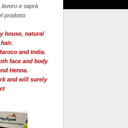
o lavoro e saprà
el prodotto
y house, natural
hair.
Maroco and India.
both face and body
and Henna.
k and will surely
ct