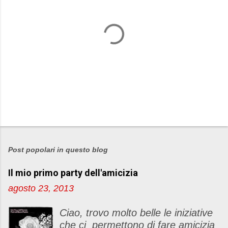
P
o
s
Post popolari in questo blog
t
Il mio primo party dell'amicizia
a
u
agosto 23, 2013
n
c
Ciao, trovo molto belle le iniziative
o
che ci permettono di fare amicizia