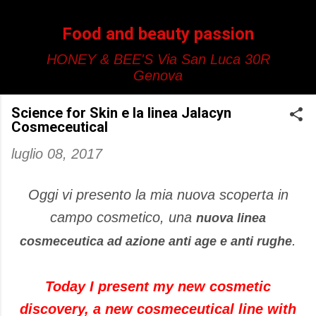
Passa ai contenuti principali
Food and beauty passion
HONEY & BEE'S Via San Luca 30R
Genova
Science for Skin e la linea Jalacyn
Cosmeceutical
luglio 08, 2017
Oggi vi presento la mia nuova scoperta in
campo cosmetico, una
nuova linea
.
cosmeceutica ad azione anti age e anti rughe
Today I present my new cosmetic
discovery, a new cosmeceutical line with