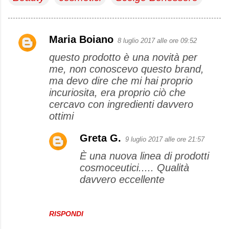
Maria Boiano
8 luglio 2017 alle ore 09:52
C
questo prodotto è una novità per
o
me, non conoscevo questo brand,
m
ma devo dire che mi hai proprio
m
incuriosita, era proprio ciò che
e
cercavo con ingredienti davvero
ottimi
n
t
Greta G.
9 luglio 2017 alle ore 21:57
i
È una nuova linea di prodotti
cosmoceutici..... Qualità
davvero eccellente
RISPONDI