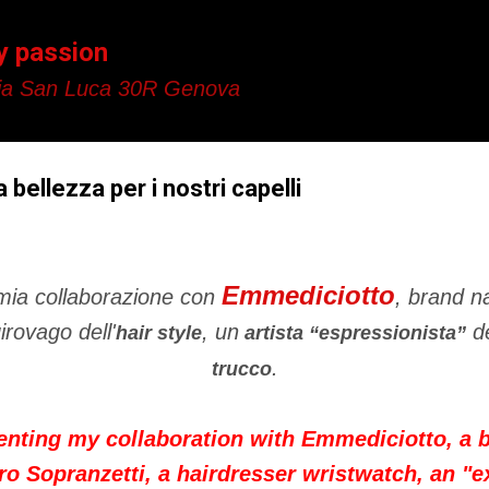
Passa ai contenuti principali
y passion
a San Luca 30R Genova
bellezza per i nostri capelli
Emmediciotto
 mia collaborazione con
, brand na
rovago dell'
, un
de
hair style
artista “espressionista”
.
trucco
enting my collaboration with Emmediciotto, a b
o Sopranzetti, a hairdresser wristwatch, an "ex