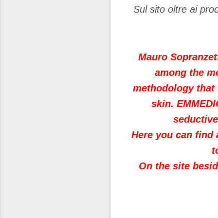
Sul sito oltre ai pr
Mauro Sopranzett
among the mo
methodology that t
skin.
EMMEDICI
seductive
Here
you can find 
t
On the site besid