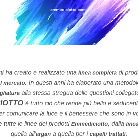
ha creato e realizzato una
di prod
ti
linea completa
. In questi anni ha elaborato una metodolo
ul mercato
alla stessa stregua delle questioni collegat
gliatura
IOTTO
è tutto ciò che rende più bello e seducente 
er comunicare la luce e il benessere che sono in vo
 tutte le linee dei prodotti
, dalla
Emmediciotto
line
quella all'
a quella per i
.
argan
capelli trattati