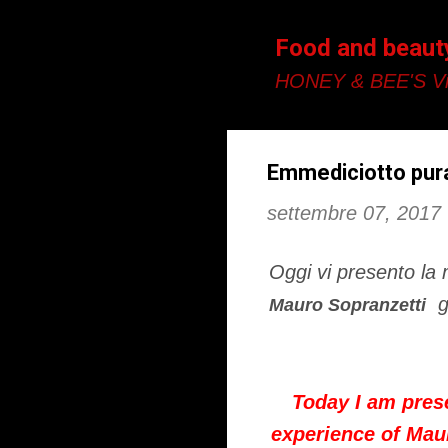
Food and beaut
HONEY & BEE'S Vi
Emmediciotto pura 
settembre 07, 2017
Oggi vi presento la
gi
Mauro Sopranzetti
Today I am pres
experience of Maur