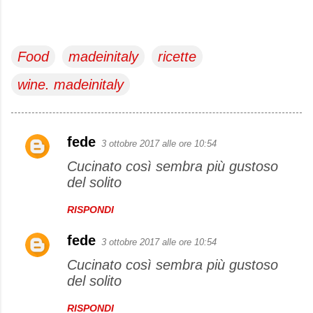
Food
madeinitaly
ricette
wine. madeinitaly
fede
3 ottobre 2017 alle ore 10:54
C
Cucinato così sembra più gustoso
o
del solito
m
m
RISPONDI
e
fede
3 ottobre 2017 alle ore 10:54
n
Cucinato così sembra più gustoso
t
del solito
i
RISPONDI