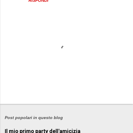
RISPONDI
P
o
s
Post popolari in questo blog
t
Il mio primo party dell'amicizia
a