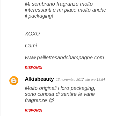
Mi sembrano fragranze molto
m
interessanti e mi piace molto anche
e
il packaging!
n
t
XOXO
i
Cami
www.paillettesandchampagne.com
RISPONDI
Alkisbeauty
13 novembre 2017 alle ore 15:54
Molto originali i loro packaging,
sono curiosa di sentire le varie
fragranze 😍
RISPONDI