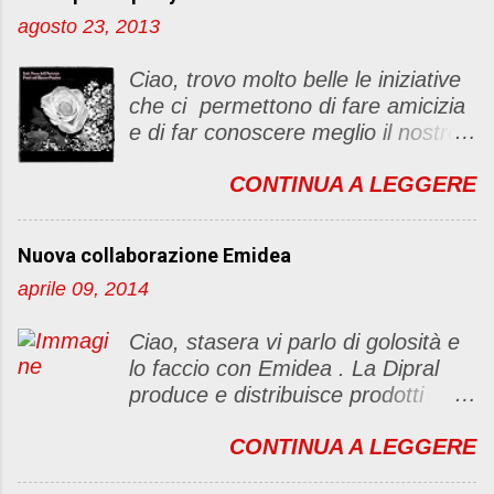
u
agosto 23, 2013
n
c
Ciao, trovo molto belle le iniziative
o
che ci permettono di fare amicizia
m
e di far conoscere meglio il nostro
m
blog Oggi ho deciso di dar vita ad
e
CONTINUA A LEGGERE
un "party" dell'amicizia .... Mi
n
piacerebbe che il tutto non si
t
fermasse a una condivisione di
o
Nuova collaborazione Emidea
post, ma anche di sentimenti ed
aprile 09, 2014
emozioni. Non siete obbligate a
fare un articolino per l'iniziativa. Se
Ciao, stasera vi parlo di golosità e
avete il tempo bene, altrimenti no
lo faccio con Emidea . La Dipral
problem. :D Le regole sono le
produce e distribuisce prodotti
seguenti 1) Prelevare l'immagine
alimentari food & drinks di alta
sottostante e inserirla al lato del
CONTINUA A LEGGERE
qualità a marchio Emidea (rivolti
blog con il link del mio
principalmente a Bar e canale
http://foodandbeautypassion.blogs