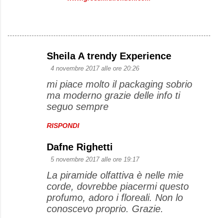
Sheila A trendy Experience
C
4 novembre 2017 alle ore 20:26
o
mi piace molto il packaging sobrio
m
ma moderno grazie delle info ti
m
seguo sempre
e
RISPONDI
n
t
Dafne Righetti
i
5 novembre 2017 alle ore 19:17
La piramide olfattiva è nelle mie
corde, dovrebbe piacermi questo
profumo, adoro i floreali. Non lo
conoscevo proprio. Grazie.