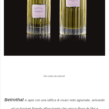
foto tratta da internet
Betrothal
si apre con una raffica di vivaci note agrumate, arrivando
ad un bouquet floreale affascinante che unisce Rose de Mai e