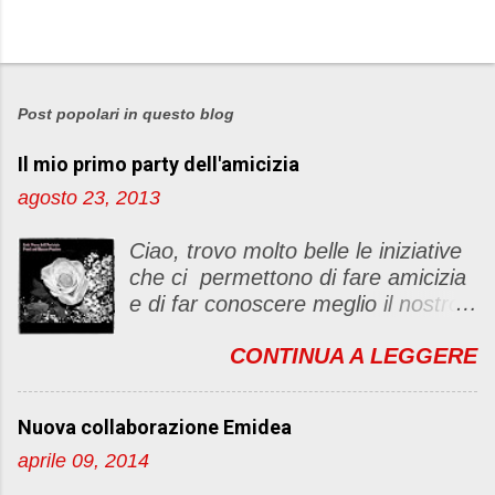
P
o
s
Post popolari in questo blog
t
Il mio primo party dell'amicizia
a
u
agosto 23, 2013
n
c
Ciao, trovo molto belle le iniziative
o
che ci permettono di fare amicizia
m
e di far conoscere meglio il nostro
m
blog Oggi ho deciso di dar vita ad
e
CONTINUA A LEGGERE
un "party" dell'amicizia .... Mi
n
piacerebbe che il tutto non si
t
fermasse a una condivisione di
o
Nuova collaborazione Emidea
post, ma anche di sentimenti ed
aprile 09, 2014
emozioni. Non siete obbligate a
fare un articolino per l'iniziativa. Se