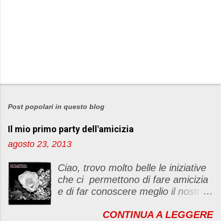
P
o
s
Post popolari in questo blog
t
Il mio primo party dell'amicizia
a
u
agosto 23, 2013
n
c
Ciao, trovo molto belle le iniziative
o
che ci permettono di fare amicizia
m
e di far conoscere meglio il nostro
m
blog Oggi ho deciso di dar vita ad
e
CONTINUA A LEGGERE
un "party" dell'amicizia .... Mi
n