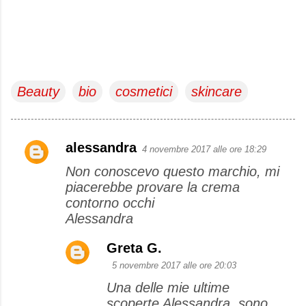
Beauty
bio
cosmetici
skincare
alessandra
4 novembre 2017 alle ore 18:29
C
Non conoscevo questo marchio, mi
o
piacerebbe provare la crema
m
contorno occhi
m
Alessandra
e
Greta G.
n
5 novembre 2017 alle ore 20:03
t
Una delle mie ultime
i
scoperte Alessandra, sono