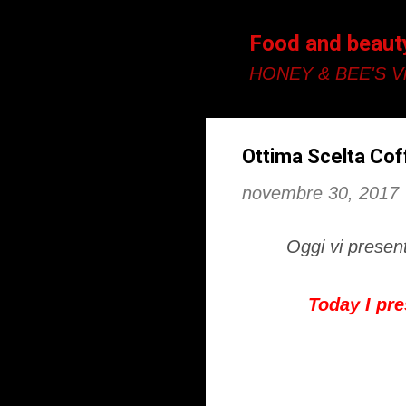
Food and beaut
HONEY & BEE'S Vi
Ottima Scelta Coff
novembre 30, 2017
Oggi vi presen
Today I pr