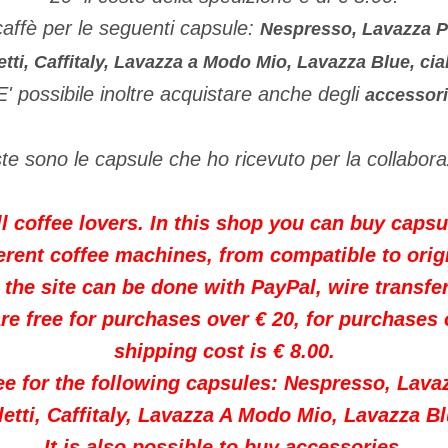
 caffè per le seguenti capsule:
Nespresso, Lavazza P
etti, Caffitaly, Lavazza a Modo Mio, Lavazza Blue, cia
E' possibile inoltre acquistare anche degli
accessori
e sono le capsule che ho ricevuto per la collabor
all coffee lovers. In this shop you can buy caps
ferent coffee machines, from compatible to origi
the site can be done with PayPal, wire transfer
re free for purchases over € 20, for purchases o
shipping cost is € 8.00.
ee for the following capsules: Nespresso, Lava
etti, Caffitaly, Lavazza A Modo Mio, Lavazza B
It is also possible to buy accessories.