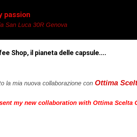
Passa ai contenuti principali
y passion
a San Luca 30R Genova
ee Shop, il pianeta delle capsule....
Ottima Scel
to la mia nuova collaborazione con
esent my new collaboration with Ottima Scelta 