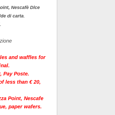
oint, Nescafè Dlce
.
lde di carta
.
azione
ules and waffles for
nal.
, Pay Poste.
f less than € 20,
zza Point, Nescafe
lue, paper wafers.