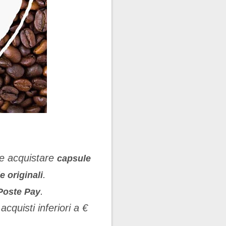
ile acquistare
capsule
.
e originali
.
 Poste Pay
cquisti inferiori a €