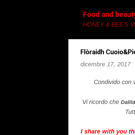
Food and beaut
HONEY & BEE'S Vi
Flòraidh Cuoio&Pie
dicembre 17, 2017
Condivido con v
Vi ricordo che
Dalil
Tut
I share with you th