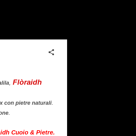
Flòraidh
,
lila
.
x con pietre naturali
.
one
aidh Cuoio & Pietre.