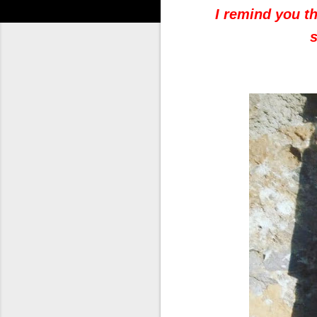
I remind you th
s