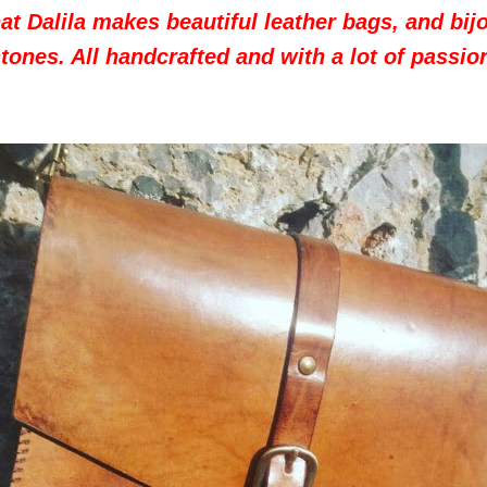
at Dalila makes beautiful leather bags, and bij
tones. All handcrafted and with a lot of passio