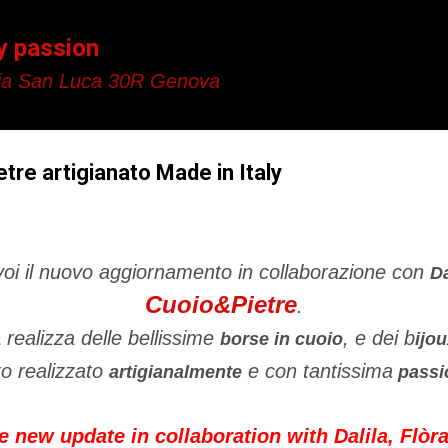
Passa ai contenuti principali
y passion
a San Luca 30R Genova
tre artigianato Made in Italy
oi il nuovo aggiornamento in collaborazione con
Da
Cuoio&Pietre
.
realizza delle bellissime
, e dei b
a
borse in cuoio
ijou
to realizzato
e con tantissima
artigianalmente
passi
e new update in collaboration with Dalila, Flòr