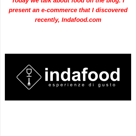
Today we talk about food on the blog.
I
present an e-commerce that I discovered
recently, Indafood.com