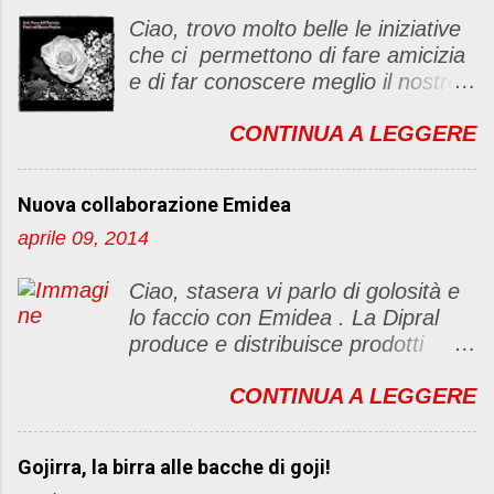
c
Ciao, trovo molto belle le iniziative
o
che ci permettono di fare amicizia
m
e di far conoscere meglio il nostro
m
blog Oggi ho deciso di dar vita ad
e
CONTINUA A LEGGERE
un "party" dell'amicizia .... Mi
n
piacerebbe che il tutto non si
t
fermasse a una condivisione di
o
Nuova collaborazione Emidea
post, ma anche di sentimenti ed
aprile 09, 2014
emozioni. Non siete obbligate a
fare un articolino per l'iniziativa. Se
Ciao, stasera vi parlo di golosità e
avete il tempo bene, altrimenti no
lo faccio con Emidea . La Dipral
problem. :D Le regole sono le
produce e distribuisce prodotti
seguenti 1) Prelevare l'immagine
alimentari food & drinks di alta
sottostante e inserirla al lato del
CONTINUA A LEGGERE
qualità a marchio Emidea (rivolti
blog con il link del mio
principalmente a Bar e canale
http://foodandbeautypassion.blogs
Ho.Re.Ca Emidea food&drinks è
pot.it/2013/08/il-mio-primo-party-
Gojirra, la birra alle bacche di goji!
qualità prima di tutto. dai classi
dellamicizia.html 2) Diventare