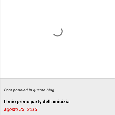
P
o
s
Post popolari in questo blog
t
Il mio primo party dell'amicizia
a
u
agosto 23, 2013
n