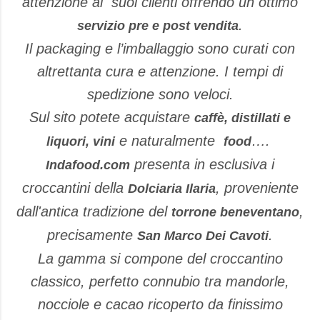
attenzione ai suoi clienti offrendo un ottimo
.
servizio pre e post vendita
Il packaging e l’imballaggio sono curati con
altrettanta cura e attenzione. I tempi di
spedizione sono veloci.
Sul sito potete acquistare
caffè, distillati e
e naturalmente
….
liquori, vini
food
presenta in esclusiva i
Indafood.com
croccantini della
, proveniente
Dolciaria Ilaria
dall'antica tradizione del
,
torrone beneventano
precisamente
.
San Marco Dei Cavoti
La gamma si compone del croccantino
classico, perfetto connubio tra mandorle,
nocciole e cacao ricoperto da finissimo