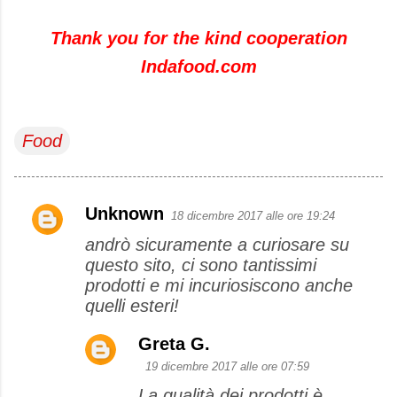
Thank you for the kind cooperation
Indafood.com
Food
Unknown
18 dicembre 2017 alle ore 19:24
C
andrò sicuramente a curiosare su
o
questo sito, ci sono tantissimi
m
prodotti e mi incuriosiscono anche
m
quelli esteri!
e
Greta G.
n
19 dicembre 2017 alle ore 07:59
t
La qualità dei prodotti è
i