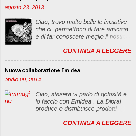
u
agosto 23, 2013
n
c
Ciao, trovo molto belle le iniziative
o
che ci permettono di fare amicizia
m
e di far conoscere meglio il nostro
m
blog Oggi ho deciso di dar vita ad
e
CONTINUA A LEGGERE
un "party" dell'amicizia .... Mi
n
piacerebbe che il tutto non si
t
fermasse a una condivisione di
o
Nuova collaborazione Emidea
post, ma anche di sentimenti ed
aprile 09, 2014
emozioni. Non siete obbligate a
fare un articolino per l'iniziativa. Se
Ciao, stasera vi parlo di golosità e
avete il tempo bene, altrimenti no
lo faccio con Emidea . La Dipral
problem. :D Le regole sono le
produce e distribuisce prodotti
seguenti 1) Prelevare l'immagine
alimentari food & drinks di alta
sottostante e inserirla al lato del
CONTINUA A LEGGERE
qualità a marchio Emidea (rivolti
blog con il link del mio
principalmente a Bar e canale
http://foodandbeautypassion.blogs