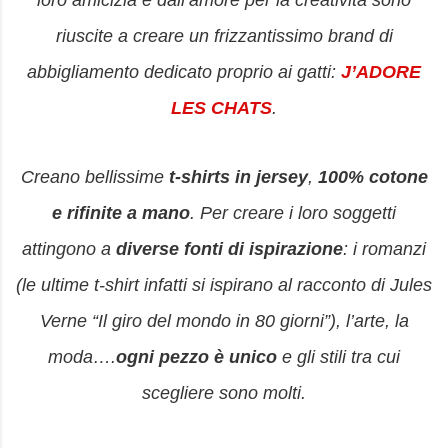
loro amicizia e dall’amore per la creatività sono
riuscite a creare un frizzantissimo brand di
abbigliamento dedicato proprio ai gatti:
JʼADORE
LES CHATS
.
Creano bellissime
t-shirts in jersey
,
100% cotone
e rifinite a mano
. Per creare i loro soggetti
attingono a
diverse fonti di ispirazione
: i romanzi
(le ultime t-shirt infatti si ispirano al racconto di Jules
Verne “Il giro del mondo in 80 giorni”), l’arte, la
moda….
ogni pezzo è unico
e gli stili tra cui
scegliere sono molti.