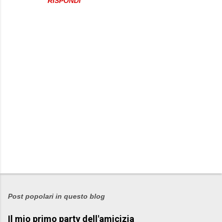
RISPONDI
P
o
s
Post popolari in questo blog
t
Il mio primo party dell'amicizia
a