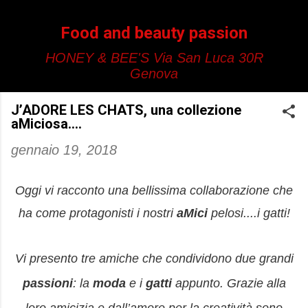
Passa ai contenuti principali
Food and beauty passion
HONEY & BEE'S Via San Luca 30R
Genova
JʼADORE LES CHATS, una collezione
aMiciosa....
gennaio 19, 2018
Oggi vi racconto una bellissima collaborazione che
ha come protagonisti i nostri
aMici
pelosi....i gatti!
Vi presento tre amiche che condividono due grandi
passioni
: la
moda
e i
gatti
appunto. Grazie alla