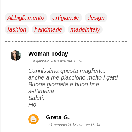
Abbigliamento
artigianale
design
fashion
handmade
madeinitaly
Woman Today
C
19 gennaio 2018 alle ore 15:57
o
Carinissima questa maglietta,
m
anche a me piacciono molto i gatti.
m
Buona giornata e buon fine
e
settimana.
Saluti,
n
Flo
t
i
Greta G.
21 gennaio 2018 alle ore 09:14