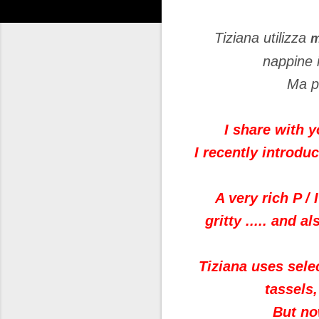
Tiziana utilizza
m
nappine i
Ma pa
I share with y
I recently introdu
A very rich P / I
gritty ..... and 
Tiziana uses selec
tassels
But no