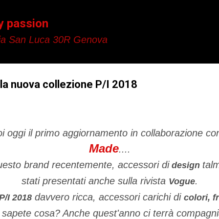
Passa ai contenuti principali
y passion
a San Luca 30R Genova
la nuova collezione P/I 2018
i oggi il primo aggiornamento in collaborazione c
Made
....
uesto brand recentemente, accessori di
tal
design
stati presentati anche sulla rivista
.
Vogue
davvero ricca, accessori carichi di
P/I 2018
colori, f
tre sapete cosa? Anche quest'anno ci terrà compagni