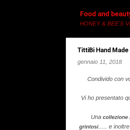
Food and beaut
HONEY & BEE'S Vi
TittiBi Hand Made 
gennaio 11, 2018
Condivido con vo
Vi ho presentato q
Una
collezione 
..... e inol
grintosi