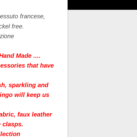
tessuto francese,
ckel free.
ezione
 Hand Made ....
cessories that have
esh, sparkling and
mingo will keep us
abric, faux leather
 clasps.
lection