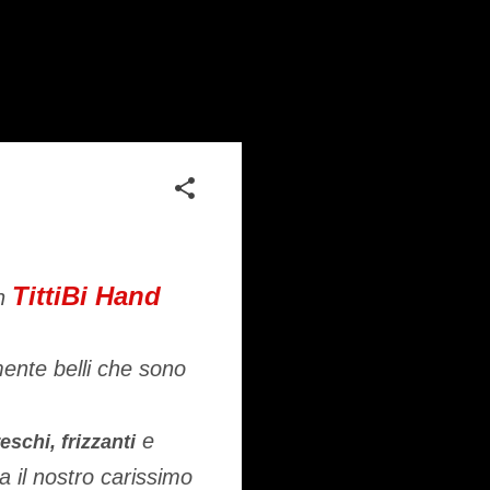
TittiBi Hand
on
mente belli che sono
e
reschi, frizzanti
a il nostro carissimo