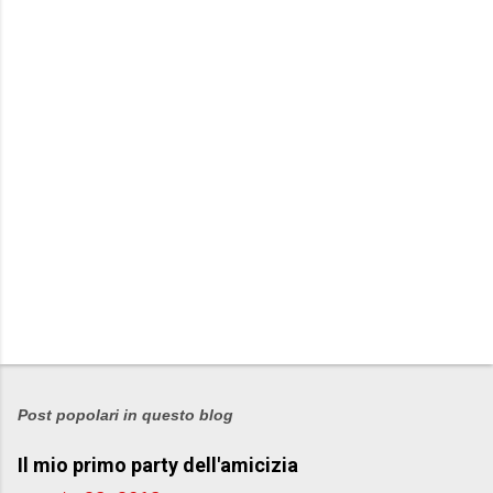
P
o
s
Post popolari in questo blog
t
Il mio primo party dell'amicizia
a
u