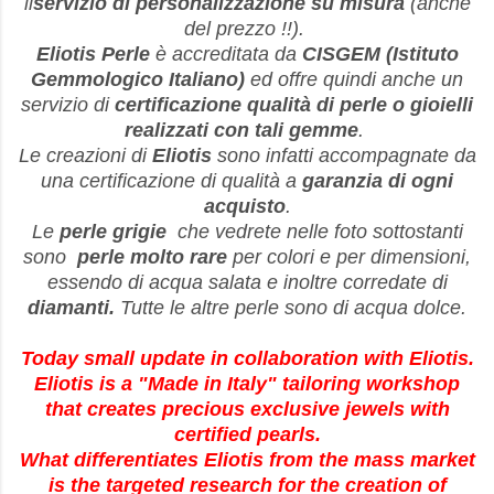
il
servizio di personalizzazione su misura
(anche
del prezzo !!).
Eliotis Perle
è accreditata da
CISGEM (Istituto
Gemmologico Italiano)
ed offre quindi anche un
servizio di
certificazione qualità di perle o gioielli
realizzati con tali gemme
.
Le creazioni di
Eliotis
sono infatti accompagnate da
una certificazione di qualità a
garanzia di ogni
acquisto
.
Le
perle
grigie
che vedrete nelle foto sottostanti
sono
perle molto rare
per colori e per dimensioni,
essendo di acqua salata e inoltre corredate di
diamanti.
Tutte le altre perle sono di acqua dolce.
Today small update in collaboration with Eliotis.
Eliotis is a "Made in Italy" tailoring workshop
that creates precious exclusive jewels with
certified pearls.
What differentiates Eliotis from the mass market
is the targeted research for the creation of