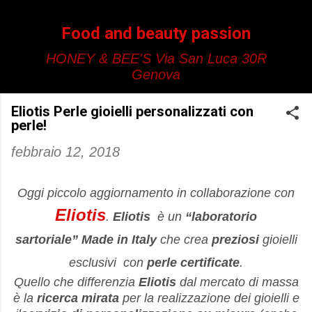
Passa ai contenuti principali
Food and beauty passion
HONEY & BEE'S Via San Luca 30R
Genova
Eliotis Perle gioielli personalizzati con
perle!
febbraio 12, 2018
Oggi piccolo aggiornamento in collaborazione con
Eliotis
.
Eliotis
è un
“laboratorio
sartoriale”
Made in Italy
che crea
preziosi
gioielli
esclusivi con
perle certificate
.
Quello che differenzia
Eliotis
dal mercato di massa
è la
ricerca mirata
per la realizzazione dei gioielli e