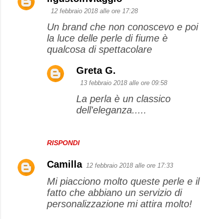
C
12 febbraio 2018 alle ore 17:28
o
Un brand che non conoscevo e poi
m
la luce delle perle di fiume è
m
qualcosa di spettacolare
e
Greta G.
n
13 febbraio 2018 alle ore 09:58
t
La perla è un classico
i
dell'eleganza.....
RISPONDI
Camilla
12 febbraio 2018 alle ore 17:33
Mi piacciono molto queste perle e il
fatto che abbiano un servizio di
personalizzazione mi attira molto!