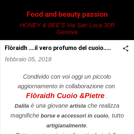
Passa ai contenuti principali
Food and beauty passion
HONEY & BEE'S Via San Luca 30R
Genova
Flòraidh ....il vero profumo del cuoio.....
febbraio 05, 2018
Condivido con voi oggi un piccolo
aggiornamento in collaborazione con
Flòraidh Cuoio &Pietre
.
è una giovane
che realizza
Dalila
artista
magnifiche
, tutto
borse e accessori in cuoio
.
artigianalmente