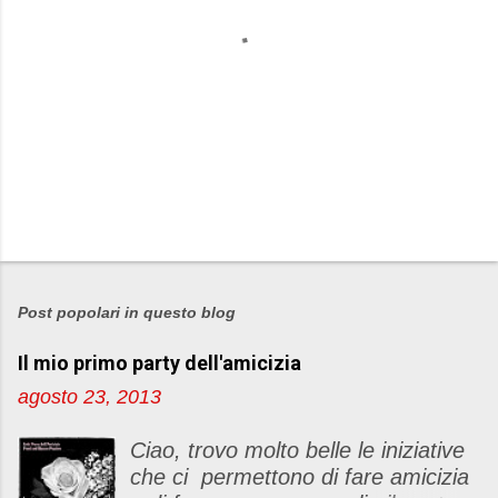
P
o
s
Post popolari in questo blog
t
Il mio primo party dell'amicizia
a
u
agosto 23, 2013
n
c
Ciao, trovo molto belle le iniziative
o
che ci permettono di fare amicizia
m