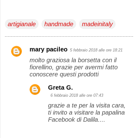
artigianale
handmade
madeinitaly
mary pacileo
5 febbraio 2018 alle ore 18:21
C
molto graziosa la borsetta con il
o
fiorellino, grazie per avermi fatto
m
conoscere questi prodotti
m
e
Greta G.
n
6 febbraio 2018 alle ore 07:43
t
grazie a te per la visita cara,
ti invito a visitare la papalina
i
Facebook di Dalila....