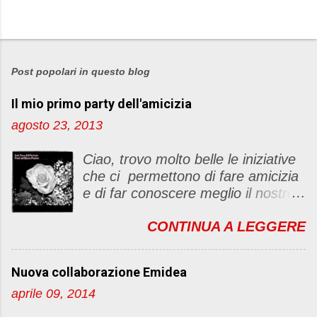
P
o
s
Post popolari in questo blog
t
Il mio primo party dell'amicizia
a
u
agosto 23, 2013
n
c
Ciao, trovo molto belle le iniziative
o
che ci permettono di fare amicizia
m
e di far conoscere meglio il nostro
m
blog Oggi ho deciso di dar vita ad
e
CONTINUA A LEGGERE
un "party" dell'amicizia .... Mi
n
piacerebbe che il tutto non si
t
fermasse a una condivisione di
o
Nuova collaborazione Emidea
post, ma anche di sentimenti ed
aprile 09, 2014
emozioni. Non siete obbligate a
fare un articolino per l'iniziativa. Se