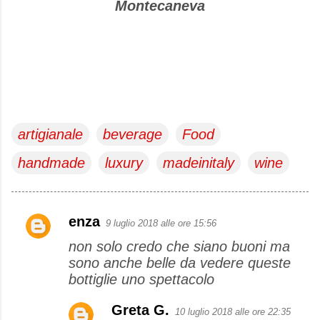
Montecaneva
artigianale
beverage
Food
handmade
luxury
madeinitaly
wine
enza
9 luglio 2018 alle ore 15:56
C
non solo credo che siano buoni ma
o
sono anche belle da vedere queste
m
bottiglie uno spettacolo
m
e
Greta G.
10 luglio 2018 alle ore 22:35