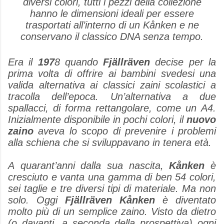
diversi colori, tutti i pezzi della collezione
hanno le dimensioni ideali per essere
trasportati all’interno di un Kånken e ne
conservano il classico DNA senza tempo.
Era il
197
8 quando
Fjällräven
decise per la
prima volta di offrire ai bambini svedesi una
valida alternativa ai classici zaini scolastici a
tracolla dell’epoca. Un’alternativa a due
spallacci, di forma rettangolare, come un A4.
Inizialmente disponibile in pochi colori, il
nuovo
zaino
aveva lo scopo di prevenire i problemi
alla schiena che si sviluppavano in tenera età.
A quarant’anni dalla sua nascita,
Kånken
è
cresciuto e vanta una gamma di ben 54 colori,
sei taglie e tre diversi tipi di materiale. Ma non
solo. Oggi
Fjällräven Kånken
è diventato
molto più di un semplice zaino. Visto da dietro
(o davanti, a seconda della prospettiva) ogni