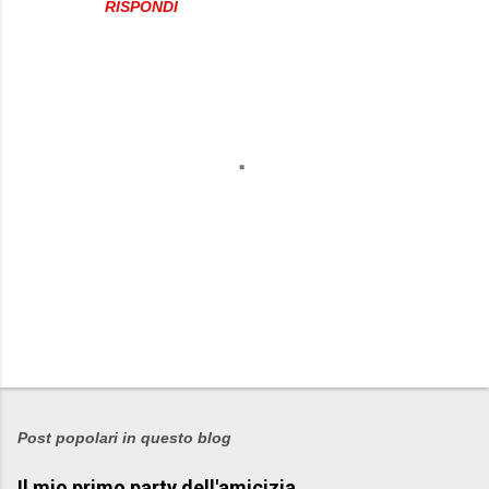
RISPONDI
P
o
s
Post popolari in questo blog
t
Il mio primo party dell'amicizia