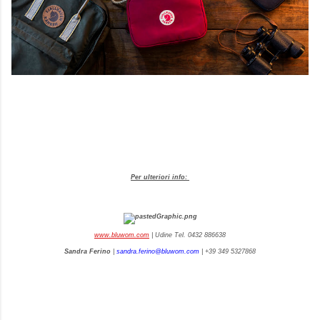
Per ulteriori info:
www.bluwom.com
| Udine Tel. 0432 886638
Sandra Ferino
|
sandra.ferino@bluwom.com
| +39 349 5327868