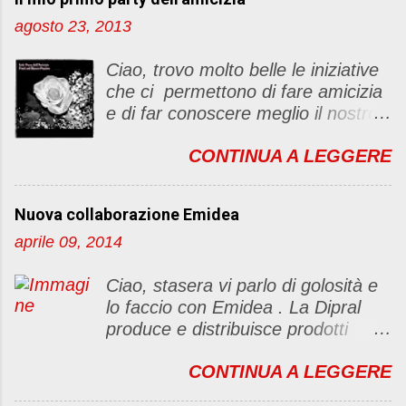
a
u
agosto 23, 2013
n
c
Ciao, trovo molto belle le iniziative
o
che ci permettono di fare amicizia
m
e di far conoscere meglio il nostro
m
blog Oggi ho deciso di dar vita ad
e
CONTINUA A LEGGERE
un "party" dell'amicizia .... Mi
n
piacerebbe che il tutto non si
t
fermasse a una condivisione di
o
Nuova collaborazione Emidea
post, ma anche di sentimenti ed
aprile 09, 2014
emozioni. Non siete obbligate a
fare un articolino per l'iniziativa. Se
Ciao, stasera vi parlo di golosità e
avete il tempo bene, altrimenti no
lo faccio con Emidea . La Dipral
problem. :D Le regole sono le
produce e distribuisce prodotti
seguenti 1) Prelevare l'immagine
alimentari food & drinks di alta
sottostante e inserirla al lato del
CONTINUA A LEGGERE
qualità a marchio Emidea (rivolti
blog con il link del mio
principalmente a Bar e canale
http://foodandbeautypassion.blogs