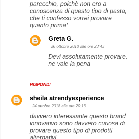
parecchio, poichè non ero a
m
conoscenza di questo tipo di pasta,
m
che ti confesso vorrei provare
e
quanto prima!
n
Greta G.
t
26 ottobre 2018 alle ore 23:43
i
Devi assolutamente provare,
ne vale la pena
RISPONDI
sheila atrendyexperience
24 ottobre 2018 alle ore 20:13
davvero interessante questo brand
innovativo sono davvero curiosa di
provare questo tipo di prodotti
alternativi