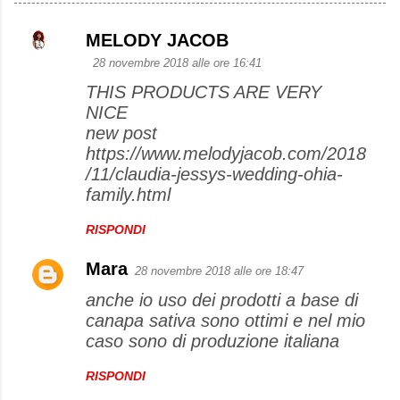
MELODY JACOB
C
28 novembre 2018 alle ore 16:41
o
THIS PRODUCTS ARE VERY
m
NICE
m
new post
e
https://www.melodyjacob.com/2018
/11/claudia-jessys-wedding-ohia-
n
family.html
t
i
RISPONDI
Mara
28 novembre 2018 alle ore 18:47
anche io uso dei prodotti a base di
canapa sativa sono ottimi e nel mio
caso sono di produzione italiana
RISPONDI