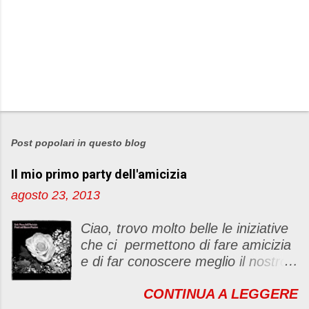
P
o
s
Post popolari in questo blog
t
Il mio primo party dell'amicizia
a
u
agosto 23, 2013
n
c
Ciao, trovo molto belle le iniziative
o
che ci permettono di fare amicizia
m
e di far conoscere meglio il nostro
m
blog Oggi ho deciso di dar vita ad
e
CONTINUA A LEGGERE
un "party" dell'amicizia .... Mi
n