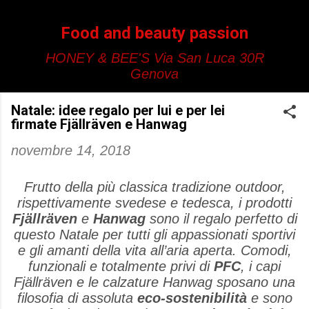
Passa ai contenuti principali
Food and beauty passion
HONEY & BEE'S Via San Luca 30R
Genova
Natale: idee regalo per lui e per lei
firmate Fjällräven e Hanwag
novembre 14, 2018
Frutto della più classica tradizione outdoor,
rispettivamente svedese e tedesca, i prodotti
Fjällräven
e
Hanwag
sono il regalo perfetto di
questo Natale per tutti gli appassionati sportivi
e gli amanti della vita all’aria aperta. Comodi,
funzionali e totalmente privi di
PFC
, i capi
Fjällräven e le calzature Hanwag sposano una
filosofia di assoluta
eco-sostenibilità
e sono