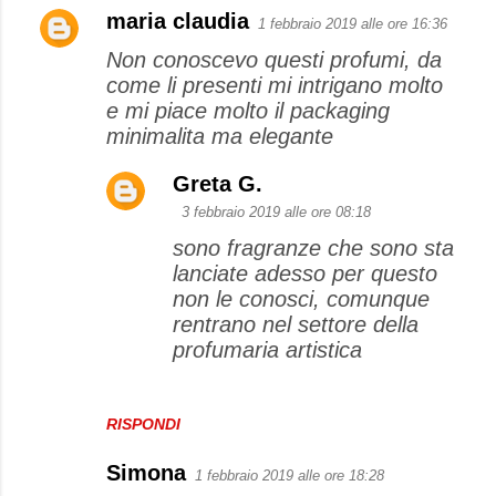
maria claudia
1 febbraio 2019 alle ore 16:36
C
Non conoscevo questi profumi, da
o
come li presenti mi intrigano molto
m
e mi piace molto il packaging
m
minimalita ma elegante
e
Greta G.
n
3 febbraio 2019 alle ore 08:18
t
sono fragranze che sono sta
i
lanciate adesso per questo
non le conosci, comunque
rentrano nel settore della
profumaria artistica
RISPONDI
Simona
1 febbraio 2019 alle ore 18:28