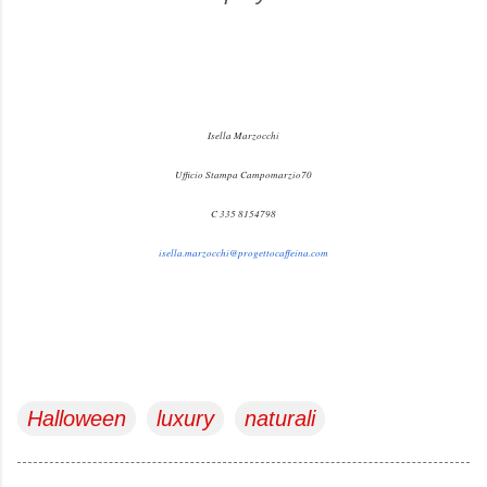
Isella Marzocchi
Ufficio Stampa Campomarzio70
C 335 8154798
isella.marzocchi@
progettocaffeina.com
Halloween
luxury
naturali