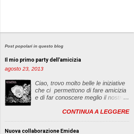
P
o
s
Post popolari in questo blog
t
Il mio primo party dell'amicizia
a
u
agosto 23, 2013
n
c
Ciao, trovo molto belle le iniziative
o
che ci permettono di fare amicizia
m
e di far conoscere meglio il nostro
m
blog Oggi ho deciso di dar vita ad
e
CONTINUA A LEGGERE
un "party" dell'amicizia .... Mi
n
piacerebbe che il tutto non si
t
fermasse a una condivisione di
o
Nuova collaborazione Emidea
post, ma anche di sentimenti ed