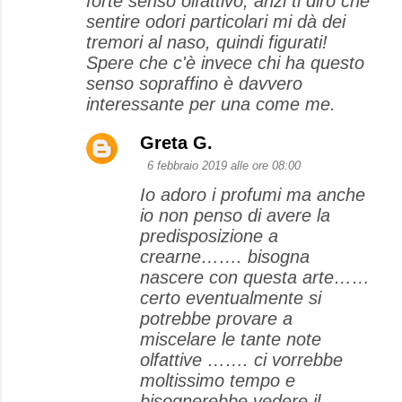
forte senso olfattivo, anzi ti dirò che
sentire odori particolari mi dà dei
tremori al naso, quindi figurati!
Spere che c'è invece chi ha questo
senso sopraffino è davvero
interessante per una come me.
Greta G.
6 febbraio 2019 alle ore 08:00
Io adoro i profumi ma anche
io non penso di avere la
predisposizione a
crearne……. bisogna
nascere con questa arte……
certo eventualmente si
potrebbe provare a
miscelare le tante note
olfattive ……. ci vorrebbe
moltissimo tempo e
bisognerebbe vedere il