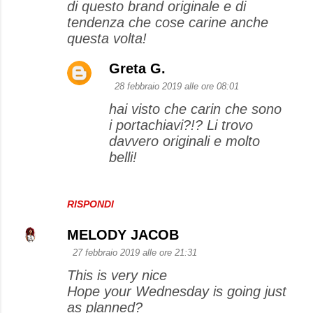
di questo brand originale e di
m
tendenza che cose carine anche
e
questa volta!
n
Greta G.
t
28 febbraio 2019 alle ore 08:01
i
hai visto che carin che sono
i portachiavi?!? Li trovo
davvero originali e molto
belli!
RISPONDI
MELODY JACOB
27 febbraio 2019 alle ore 21:31
This is very nice
Hope your Wednesday is going just
as planned?