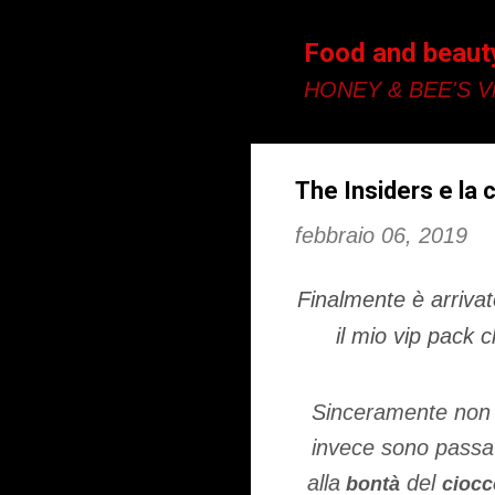
Food and beaut
HONEY & BEE'S Vi
The Insiders e l
febbraio 06, 2019
Finalmente è arrivat
il mio vip pack 
Sinceramente non h
invece sono passata
alla
del
bontà
ciocc