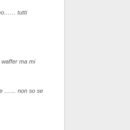
imo…… tutti
ci waffer ma mi
mone …… non so se