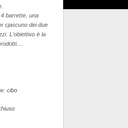
e.
4 barrette, una
er cjascuno dei due
zi. L'obiettivo è la
odotti....
.