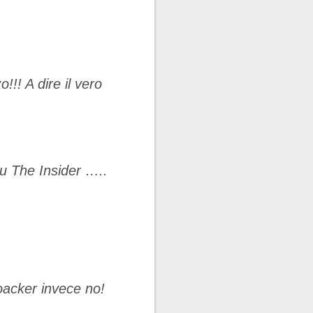
!! A dire il vero
su The Insider …..
oacker invece no!