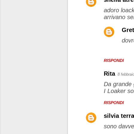
adoro loack
arrivano se
Gret
dovr
RISPONDI
Rita
8 febbrai
Da grande 
I Loaker s
RISPONDI
silvia terr
sono davver