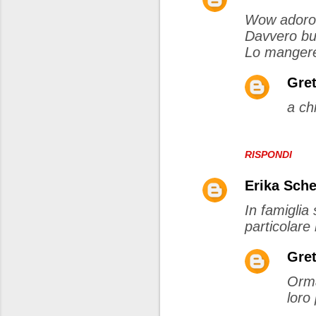
Wow adoro 
Davvero bu
Lo mangerei
Gret
a ch
RISPONDI
Erika Sch
In famiglia
particolare
Gret
Orma
loro