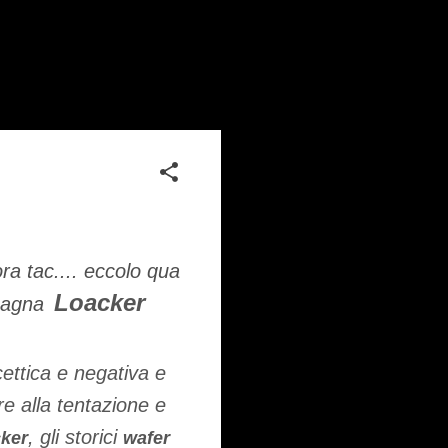
ra tac.... eccolo qua
Loacker
pagna
ettica e negativa e
re alla tentazione e
, gli storici
ker
wafer