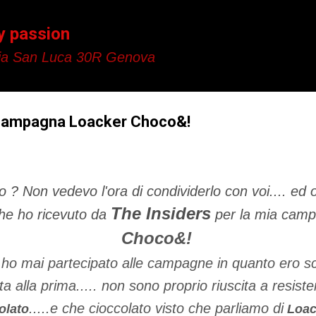
Passa ai contenuti principali
y passion
a San Luca 30R Genova
a campagna Loacker Choco&!
o ? Non vedevo l'ora di condividerlo con voi.... ed o
The Insiders
che ho ricevuto da
per la mia cam
Choco&
!
o mai partecipato alle campagne in quanto ero sc
 alla prima..... non sono proprio riuscita a resiste
.....e che cioccolato visto che parliamo di
olato
Loac