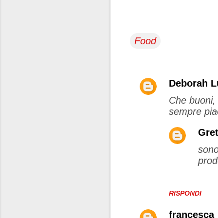
Food
Deborah 
C
Che buoni, 
o
sempre piac
m
m
Gret
e
sono
n
prod
t
i
RISPONDI
francesca