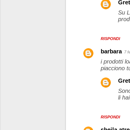
Gret
Su L
prod
RISPONDI
barbara
7 f
i prodotti l
piacciono tu
Gret
Sono
li h
RISPONDI
sheila atr