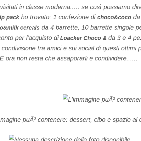
ivisitati in classe moderna..... se così possiamo dir
ho trovato: 1 confezione di
da 
ip pack
choco&coco
da 4 barrette, 10 barrette singole p
o&milk cereals
onto per l'acquisto di
da 3 e 4 pez
Loacker Choco &
ondivisione tra amici e sui social di questi ottimi pr
E ora non resta che assaporarli e condividere.....