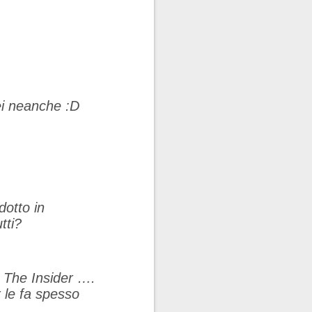
rei neanche :D
dotto in
tti?
 The Insider ….
r le fa spesso