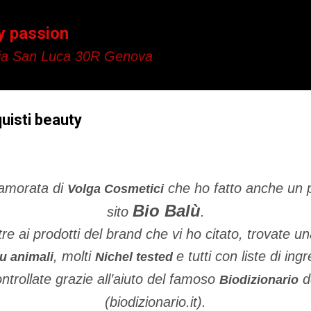
Passa ai contenuti principali
y passion
a San Luca 30R Genova
quisti beauty
amorata di
che ho fatto anche un p
Volga Cosmetici
Bio Balù
sito
.
tre ai prodotti del brand che vi ho citato, trovate
,
molti
e tutti con liste di ingr
u animali
Nichel tested
ntrollate grazie all’aiuto del famoso
d
Biodizionario
(biodizionario.it).