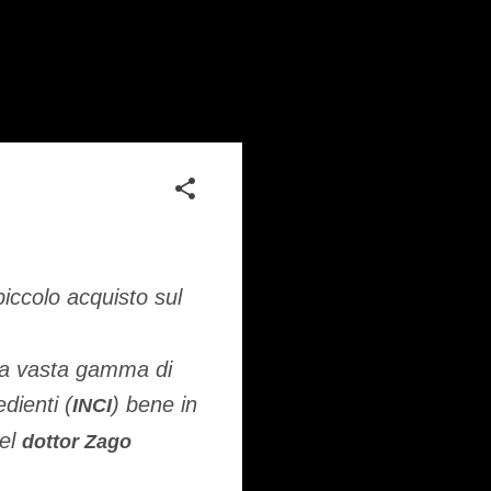
iccolo acquisto sul
 una vasta gamma di
edienti (
) bene in
INCI
el
dottor Zago