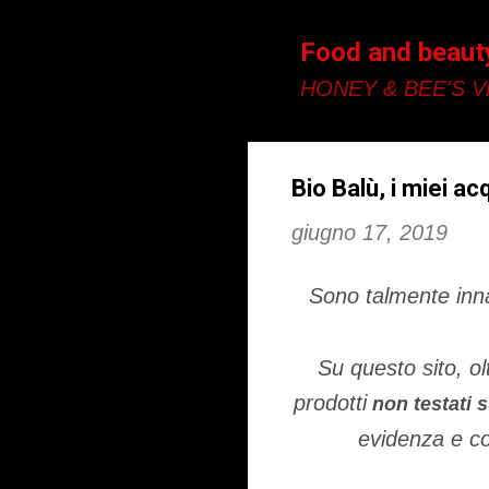
Food and beaut
HONEY & BEE'S Vi
Bio Balù, i miei ac
giugno 17, 2019
Sono talmente inn
Su questo sito, ol
prodotti
non testati s
evidenza e co