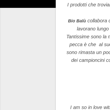
I prodotti che trovi
collabora
Bio Balù
lavorano lungo t
Tantissime sono la 
pecca è che al suo
sono rimasta un poc
dei campioncini c
I am so in love wi