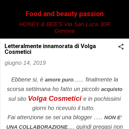
Passa ai contenuti principali
Food and beauty passion
HONEY & BEE'S Via San Luca 30R
Genova
Letteralmente innamorata di Volga
Cosmetici
giugno 14, 2019
Ebbene si, è
...... finalmente la
amore puro
scorsa settimana ho fatto un piccolo
acquisto
Volga Cosmetici
sul sito
e in pochissimi
giorni ho ricevuto il tutto.
Fai attenzione se sei una blogger .....
NON E'
.... quindi pregasi non
UNA COLLABORAZIONE