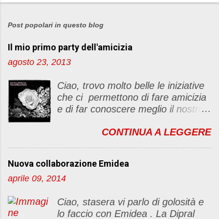
P
o
s
Post popolari in questo blog
t
Il mio primo party dell'amicizia
a
u
agosto 23, 2013
n
c
Ciao, trovo molto belle le iniziative
o
che ci permettono di fare amicizia
m
e di far conoscere meglio il nostro
m
blog Oggi ho deciso di dar vita ad
e
CONTINUA A LEGGERE
un "party" dell'amicizia .... Mi
n
piacerebbe che il tutto non si
t
fermasse a una condivisione di
o
Nuova collaborazione Emidea
post, ma anche di sentimenti ed
aprile 09, 2014
emozioni. Non siete obbligate a
fare un articolino per l'iniziativa. Se
Ciao, stasera vi parlo di golosità e
avete il tempo bene, altrimenti no
lo faccio con Emidea . La Dipral
problem. :D Le regole sono le