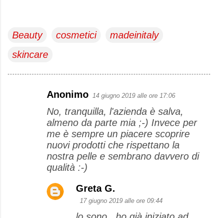
Beauty
cosmetici
madeinitaly
skincare
Anonimo
14 giugno 2019 alle ore 17:06
C
No, tranquilla, l'azienda è salva,
o
almeno da parte mia ;-) Invece per
m
me è sempre un piacere scoprire
m
nuovi prodotti che rispettano la
e
nostra pelle e sembrano davvero di
qualità :-)
n
t
Greta G.
i
17 giugno 2019 alle ore 09:44
lo sono , ho già iniziato ad