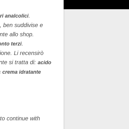
.
ri analcolici
e, ben suddivise e
nte allo shop.
.
nto terzi
zione. Li recensirò
 si tratta di:
acido
a
crema idratante
to continue with