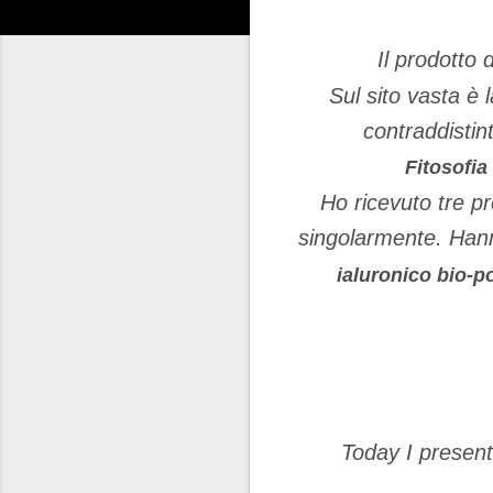
Il prodotto 
Sul sito vasta è 
contraddistin
Fitosofia
Ho ricevuto tre pr
singolarmente. Hann
ialuronico bio-p
Today I present