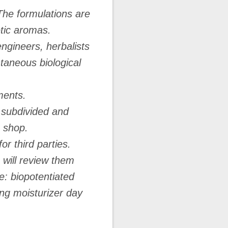
 The formulations are
etic aromas.
engineers, herbalists
ntaneous biological
ments.
l subdivided and
e shop.
r third parties.
I will review them
e: biopotentiated
ng moisturizer day