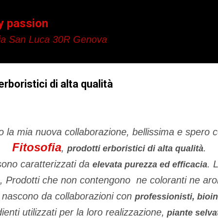
Passa ai contenuti principali
y passion
a San Luca 30R Genova
rboristici di alta qualità
o la mia nuova collaborazione, bellissima e spero c
Fitosofia
,
.
prodotti erboristici di alta qualità
ono caratterizzati da
. 
elevata purezza ed efficacia
, Prodotti che non contengono ne coloranti ne arom
nascono da collaborazioni con
professionisti, bioin
dienti utilizzati per la loro realizzazione,
piante selva