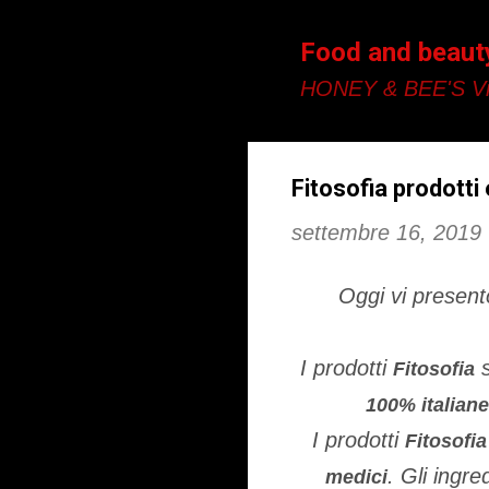
Food and beaut
HONEY & BEE'S Vi
Fitosofia prodotti e
settembre 16, 2019
Oggi vi present
I prodotti
s
Fitosofia
100% italiane
I prodotti
Fitosofia
. Gli ingre
medici