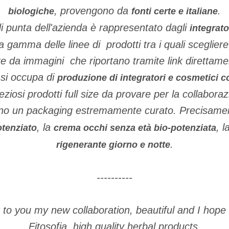
, provengono da
.
biologiche
fonti certe e italiane
di punta dell'azienda è rappresentato dagli
integrato
la gamma delle linee di prodotti tra i quali sceglier
te da immagini che riportano tramite link direttame
si occupa di
produzione di integratori e cosmetici co
eziosi prodotti full size da provare per la collabora
o un packaging estremamente curato. Precisamente
, la
, l
otenziato
crema occhi senza età bio-potenziata
.
rigenerante giorno e notte
----------
 to you my new collaboration, beautiful and I hope 
Fitosofia, high quality herbal products.