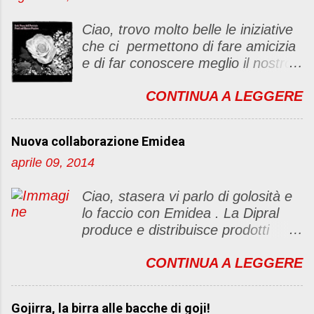
n
c
Ciao, trovo molto belle le iniziative
o
che ci permettono di fare amicizia
m
e di far conoscere meglio il nostro
m
blog Oggi ho deciso di dar vita ad
e
CONTINUA A LEGGERE
un "party" dell'amicizia .... Mi
n
piacerebbe che il tutto non si
t
fermasse a una condivisione di
o
Nuova collaborazione Emidea
post, ma anche di sentimenti ed
aprile 09, 2014
emozioni. Non siete obbligate a
fare un articolino per l'iniziativa. Se
Ciao, stasera vi parlo di golosità e
avete il tempo bene, altrimenti no
lo faccio con Emidea . La Dipral
problem. :D Le regole sono le
produce e distribuisce prodotti
seguenti 1) Prelevare l'immagine
alimentari food & drinks di alta
sottostante e inserirla al lato del
CONTINUA A LEGGERE
qualità a marchio Emidea (rivolti
blog con il link del mio
principalmente a Bar e canale
http://foodandbeautypassion.blogs
Ho.Re.Ca Emidea food&drinks è
pot.it/2013/08/il-mio-primo-party-
Gojirra, la birra alle bacche di goji!