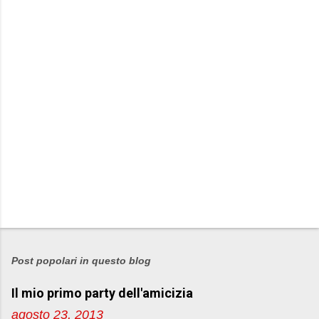
P
o
s
Post popolari in questo blog
t
Il mio primo party dell'amicizia
a
u
agosto 23, 2013