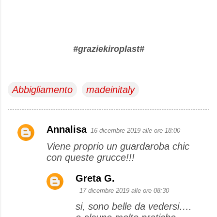
#graziekiroplast#
Abbigliamento
madeinitaly
Annalisa
16 dicembre 2019 alle ore 18:00
C
Viene proprio un guardaroba chic
o
con queste grucce!!!
m
m
Greta G.
e
17 dicembre 2019 alle ore 08:30
n
si, sono belle da vedersi….
t