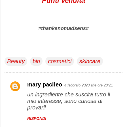
Punti vendita
#thanksnomadsens#
Beauty
bio
cosmetici
skincare
mary pacileo
4 febbraio 2020 alle ore 20:21
C
un ingrediente che suscita tutto il
o
mio interesse, sono curiosa di
m
provarli
m
e
RISPONDI
n