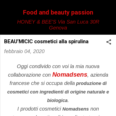
Passa ai contenuti principali
Food and beauty passion
HONEY & BEE'S Via San Luca 30R
Genova
BEAU’MICIC cosmetici alla spirulina
febbraio 04, 2020
Oggi condivido con voi la mia nuova
Nomadsens
collaborazione con
, azienda
francese che si occupa della
produzione di
cosmetici con ingredienti di origine naturale e
.
biologica
I prodotti cosmetici
non
Nomadsens