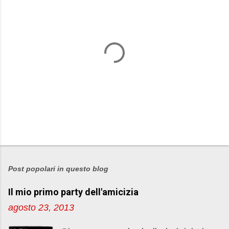
P
o
s
Post popolari in questo blog
t
Il mio primo party dell'amicizia
a
u
agosto 23, 2013
n
c