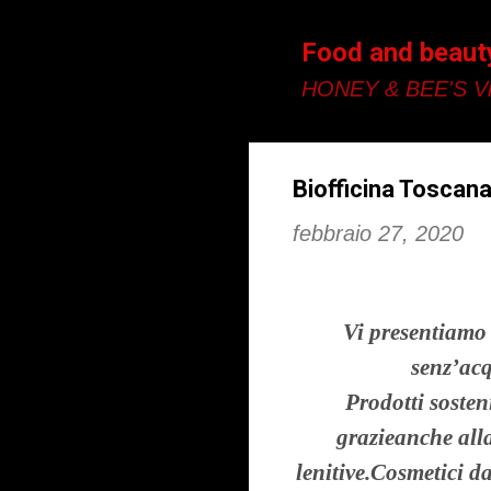
Food and beaut
HONEY & BEE'S Vi
Biofficina Toscana:
febbraio 27, 2020
Vi presentiamo 
senz’acq
Prodotti sosteni
grazie
anche alla
lenitive.
Cosmetici dal