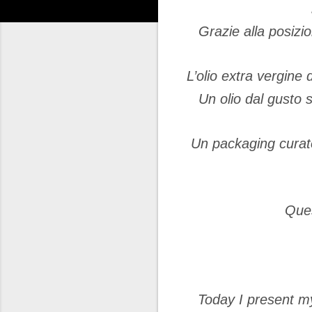
Grazie alla posiz
L
’
olio extra vergine d
Un olio dal gusto 
Un packaging curato
Ques
Today I present my