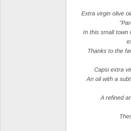
Extra virgin olive o
"Par
In this small town
e
Thanks to the fav
Capsi extra vir
An oil with a subt
A refined an
Thes