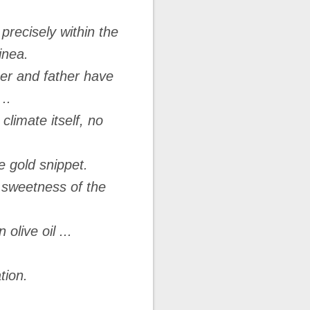
 precisely within the
inea.
her and father have
..
climate itself, no
re gold snippet.
al sweetness of the
olive oil ...
tion.