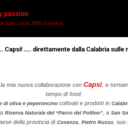
Passa ai contenuti principali
y passion
a San Luca 30R Genova
. Capsi! ….. direttamente dalla Calabria sulle 
Capsi
 la mia nuova collaborazione con
, e tornia
tempo di food.
coltivati e prodotti in
ne di oliva e peperoncino
Calabr
lla
, a
Riserva Naturale del “Parco del Pollino”
San So
aese della provincia di
,
, suo 
Cosenza
Pietro Russo