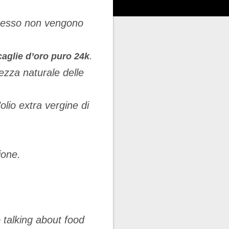
.
stesso non vengono
.
caglie
d
’
oro puro 24k
ezza naturale delle
’
olio extra vergine di
ione.
 talking about food