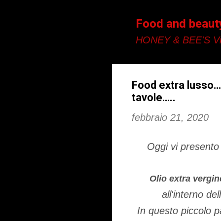
Food and beaut
HONEY & BEE'S Vi
Food extra lusso….
tavole…..
febbraio 21, 2020
Oggi vi presento
Olio extra vergi
all'interno de
In questo piccolo p