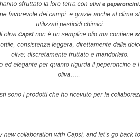
hanno sfruttato la loro terra con
ulivi e peperoncini
ione favorevole dei campi e grazie anche al clima 
utilizzati pesticidi chimici.
i oliva
non è un semplice olio ma contiene
C
apsi
s
sottile, consistenza leggera, direttamente dalla dolc
olive; discretamente fruttato e mandorlato.
 ed elegante per quanto rigurda il peperoncino e l
oliva
…
..
ti sono i prodotti che ho ricevuto per la collaboraz
—————
 new collaboration with Capsi, and let's go back to