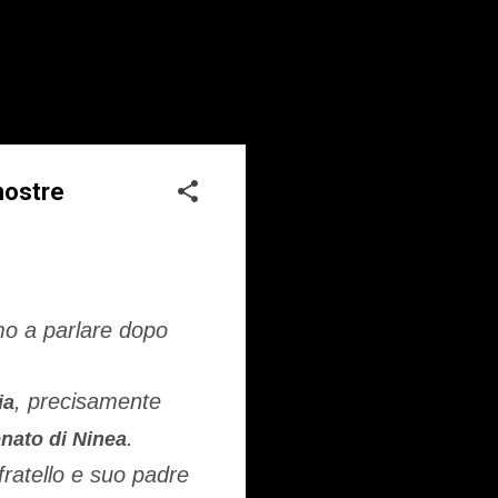
nostre
mo a parlare dopo
, precisamente
ia
.
nato di Ninea
fratello e suo padre