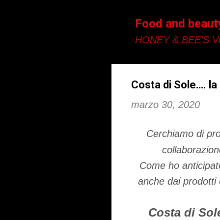
Food and beaut
HONEY & BEE'S Vi
Costa di Sole…. la
marzo 30, 2020
Cerchiamo di pro
collaborazio
Come ho anticipato
anche dai prodotti 
Costa di So