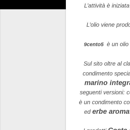
L’attività è iniziat
L’olio viene prod
è un olio
9cento5
Sul sito oltre al cl
condimento specia
marino integr
seguenti versioni: 
è un condimento c
erbe aroma
ed