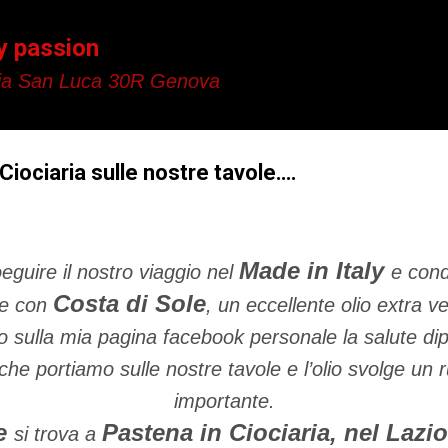
Passa ai contenuti principali
y passion
a San Luca 30R Genova
 Ciociaria sulle nostre tavole….
Made in Italy
eguire il nostro viaggio nel
e cond
Costa di Sole
ne con
, un eccellente olio extra ve
 sulla mia pagina facebook personale la salute di
che portiamo sulle nostre tavole e l’olio svolge un
importante.
le
Pastena in Ciociaria, nel Lazio
si trova a