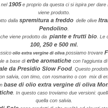
1905
a nel
e proprio da questa ci si ispira per dare 
viene prodotto.
spremitura a freddo
Itr
otto dalla
delle olive
Pendolino
.
piante e frutti bio
 che viene prodotto da
. Le 
100, 250 e 500 ml
.
assico
possiamo trovare
olio extra vergine di oliva
erbe aromatiche
le a base di
con l’aggiunta di
ale da Presidio Slow Food
. Questo prodotto
con salvia, con timo, con rosmarino o con mix di e
base di olio extra vergine di oliva Mon
on
tiche
. In questo caso troviamo due versioni: quel
quella con salvia.