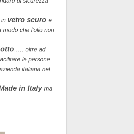
tandard di sicurezza
vetro scuro
 in
e
 in modo che l’olio non
dotto
….. oltre ad
acilitare le persone
zienda italiana nel
Made in Italy
ma