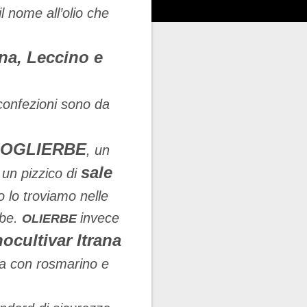
il nome all’olio che
ana, Leccino e
confezioni sono da
FOGLIERBE
, un
sale
 un pizzico di
 lo troviamo nelle
rbe.
invece
OLIERBE
ocultivar Itrana
la con rosmarino e