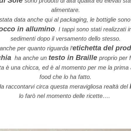
di Sole
sono prodotti di alta qualità ed elevati s
alimentare.
stata data anche qui al packaging, le bottiglie sono
occo in allumino
. I tappi sono stati realizzati
sedimenti dopo il versamento dello stesso.
etichetta del pro
 anche per quanto riguarda l’
chia
testo in Braille
ha anche un
proprio per f
a è una chicca, ed è al momento per me la prima a
food che lo ha fatto.
da raccontarvi circa questa meravigliosa realtà del
lo farò nel momento delle ricette….