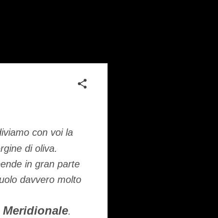
iviamo con voi la
rgine di oliva.
pende in gran parte
 ruolo davvero molto
Meridionale
.