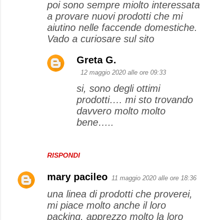
poi sono sempre miolto interessata
e
a provare nuovi prodotti che mi
aiutino nelle faccende domestiche.
n
Vado a curiosare sul sito
t
i
Greta G.
12 maggio 2020 alle ore 09:33
si, sono degli ottimi
prodotti…. mi sto trovando
davvero molto molto
bene…..
RISPONDI
mary pacileo
11 maggio 2020 alle ore 18:36
una linea di prodotti che proverei,
mi piace molto anche il loro
packing, apprezzo molto la loro