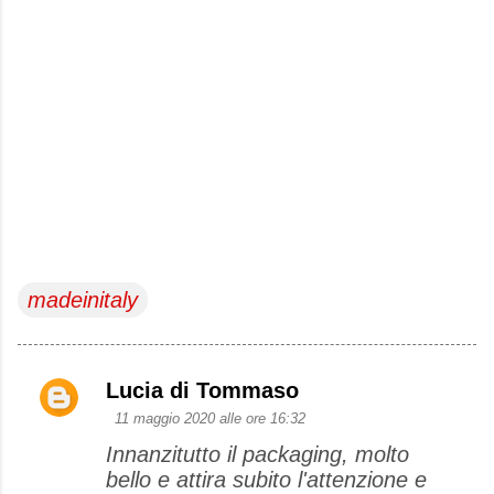
madeinitaly
Lucia di Tommaso
C
11 maggio 2020 alle ore 16:32
o
Innanzitutto il packaging, molto
m
bello e attira subito l'attenzione e
m