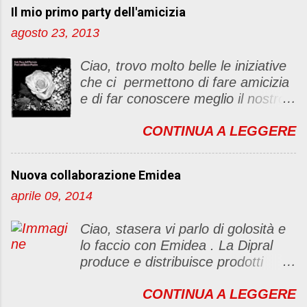
Il mio primo party dell'amicizia
a
u
agosto 23, 2013
n
c
Ciao, trovo molto belle le iniziative
o
che ci permettono di fare amicizia
m
e di far conoscere meglio il nostro
m
blog Oggi ho deciso di dar vita ad
e
CONTINUA A LEGGERE
un "party" dell'amicizia .... Mi
n
piacerebbe che il tutto non si
t
fermasse a una condivisione di
o
Nuova collaborazione Emidea
post, ma anche di sentimenti ed
aprile 09, 2014
emozioni. Non siete obbligate a
fare un articolino per l'iniziativa. Se
Ciao, stasera vi parlo di golosità e
avete il tempo bene, altrimenti no
lo faccio con Emidea . La Dipral
problem. :D Le regole sono le
produce e distribuisce prodotti
seguenti 1) Prelevare l'immagine
alimentari food & drinks di alta
sottostante e inserirla al lato del
CONTINUA A LEGGERE
qualità a marchio Emidea (rivolti
blog con il link del mio