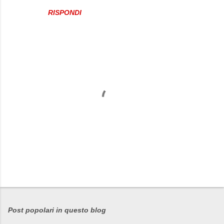
RISPONDI
P
o
s
Post popolari in questo blog
t