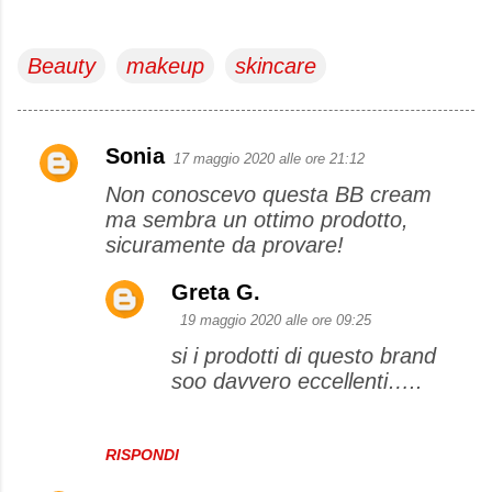
Beauty
makeup
skincare
Sonia
17 maggio 2020 alle ore 21:12
C
Non conoscevo questa BB cream
o
ma sembra un ottimo prodotto,
m
sicuramente da provare!
m
e
Greta G.
n
19 maggio 2020 alle ore 09:25
t
si i prodotti di questo brand
soo davvero eccellenti…..
i
RISPONDI