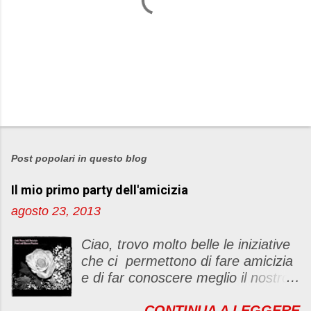
P
o
s
Post popolari in questo blog
t
Il mio primo party dell'amicizia
a
u
agosto 23, 2013
n
c
Ciao, trovo molto belle le iniziative
o
che ci permettono di fare amicizia
m
e di far conoscere meglio il nostro
m
blog Oggi ho deciso di dar vita ad
e
CONTINUA A LEGGERE