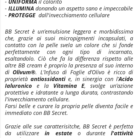
-
UNIFORMA
il colorito
-
ILLUMINA
donando un aspetto sano e impeccabile
-
PROTEGGE
dall'invecchiamento cellulare
BB Secret è un’emulsione leggera e morbidissima
che, grazie ai suoi micropigmenti incapsulati, a
contatto con la pelle svela un colore che si fonde
perfettamente con ogni tipo di incarnato,
esaltandolo. Ciò che fa la differenza rispetto alle
altre BB cream è proprio la presenza al suo interno
di
Olivum®
. L’Infuso di Foglie d’Olivo è ricco di
proprietà
antiossidanti
e, in sinergia con l’
Acido
Ialuronico
e la
Vitamina E
, svolge un’azione
protettiva e idratante a lunga durata, contrastando
l'invecchiamento cellulare.
Farsi belle e curare la propria pelle diventa facile e
immediato con BB Secret.
Grazie alle sue caratterisitche, BB Secret è perfetta
da utilizzare
in estate
o durante
l'attività