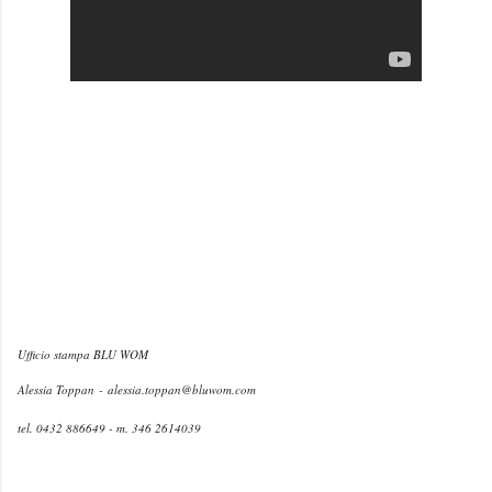
Ufficio stampa BLU WOM
Alessia Toppan -
alessia.toppan@bluwom.com
tel. 0432 886649 - m. 346 2614039