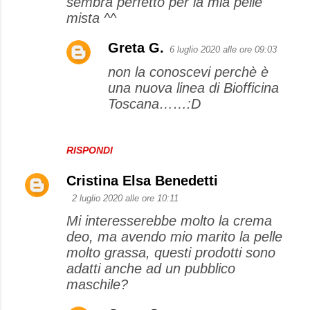
sembra perfetto per la mia pelle
e
mista ^^
n
Greta G.
6 luglio 2020 alle ore 09:03
t
non la conoscevi perchè è
i
una nuova linea di Biofficina
Toscana……:D
RISPONDI
Cristina Elsa Benedetti
2 luglio 2020 alle ore 10:11
Mi interesserebbe molto la crema
deo, ma avendo mio marito la pelle
molto grassa, questi prodotti sono
adatti anche ad un pubblico
maschile?