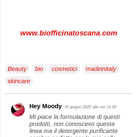
www.biofficinatoscana.com
Beauty
bio
cosmetici
madeinitaly
skincare
Hey Moody
30 giugno 2020 alle ore 19:59
C
Mi piace la formulazione di questi
o
prodotti, non conoscevo questa
m
linea ma il detergente purificante
m