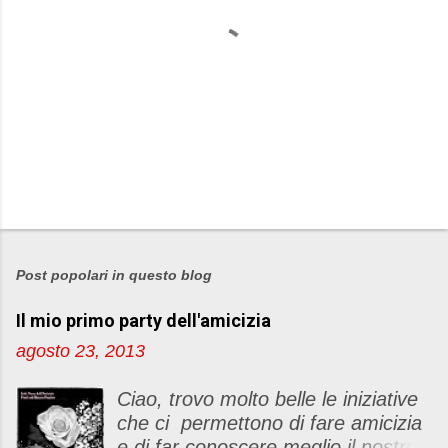
P
o
s
Post popolari in questo blog
t
Il mio primo party dell'amicizia
a
u
agosto 23, 2013
n
c
Ciao, trovo molto belle le iniziative
o
che ci permettono di fare amicizia
m
e di far conoscere meglio il nostro