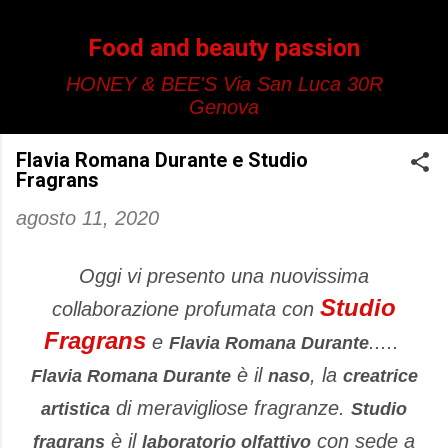
Passa ai contenuti principali
Food and beauty passion
HONEY & BEE'S Via San Luca 30R
Genova
Flavia Romana Durante e Studio
Fragrans
agosto 11, 2020
Oggi vi presento una nuovissima
Studio
collaborazione profumata con
Fragrans
e
.....
Flavia Romana Durante
è il
, la
Flavia Romana Durante
naso
creatrice
di meravigliose fragranze.
artistica
Studio
è il
con sede a
fragrans
laboratorio olfattivo