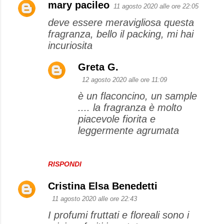
mary pacileo
11 agosto 2020 alle ore 22:05
C
deve essere meravigliosa questa
o
fragranza, bello il packing, mi hai
m
incuriosita
m
e
Greta G.
n
12 agosto 2020 alle ore 11:09
t
è un flaconcino, un sample
.... la fragranza è molto
i
piacevole fiorita e
leggermente agrumata
RISPONDI
Cristina Elsa Benedetti
11 agosto 2020 alle ore 22:43
I profumi fruttati e floreali sono i