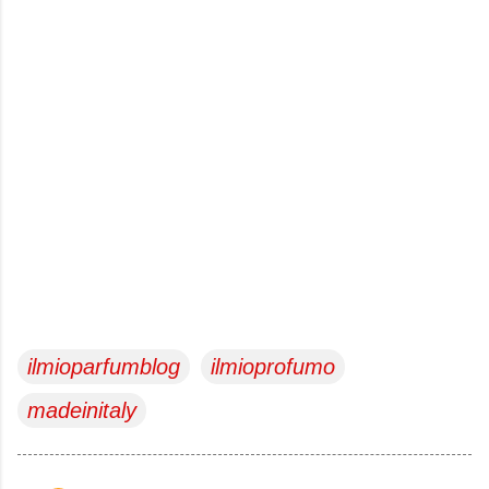
ilmioparfumblog
ilmioprofumo
madeinitaly