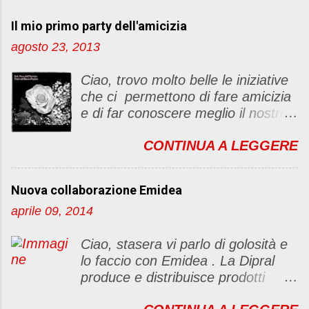
t
Il mio primo party dell'amicizia
a
u
agosto 23, 2013
n
c
Ciao, trovo molto belle le iniziative
o
che ci permettono di fare amicizia
m
e di far conoscere meglio il nostro
m
blog Oggi ho deciso di dar vita ad
e
CONTINUA A LEGGERE
un "party" dell'amicizia .... Mi
n
piacerebbe che il tutto non si
t
fermasse a una condivisione di
o
Nuova collaborazione Emidea
post, ma anche di sentimenti ed
aprile 09, 2014
emozioni. Non siete obbligate a
fare un articolino per l'iniziativa. Se
Ciao, stasera vi parlo di golosità e
avete il tempo bene, altrimenti no
lo faccio con Emidea . La Dipral
problem. :D Le regole sono le
produce e distribuisce prodotti
seguenti 1) Prelevare l'immagine
alimentari food & drinks di alta
sottostante e inserirla al lato del