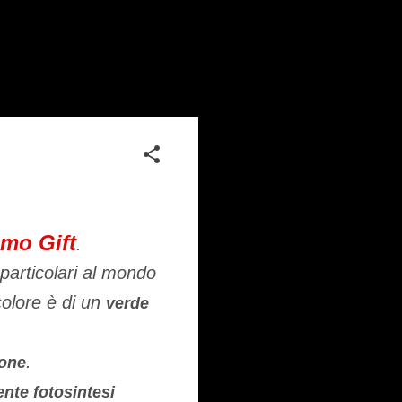
mo Gift
.
 particolari al mondo
colore è di un
verde
.
pone
nte fotosintesi