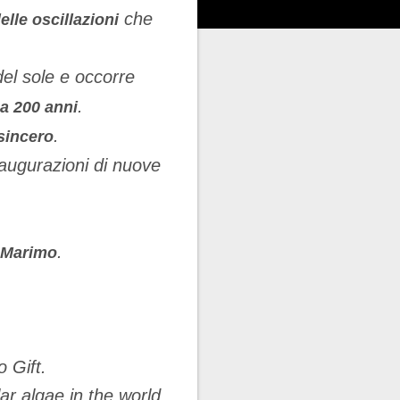
che
lle oscillazioni
del sole e occorre
.
 a 200 anni
.
sincero
naugurazioni di nuove
.
 Marimo
 Gift.
ar algae in the world