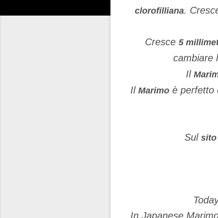
. Cresc
clorofilliana
Cresce
5 millime
cambiare l
Il
Mari
Il
è perfetto 
Marimo
Sul
sit
Today
In Japanese Marimo m