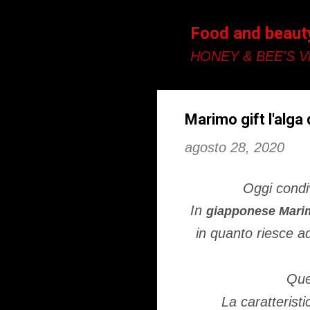
Food and beaut
HONEY & BEE'S Vi
Marimo gift l'alga 
agosto 28, 2020
Oggi condi
In
giapponese Mar
in quanto riesce 
Que
La caratteristi