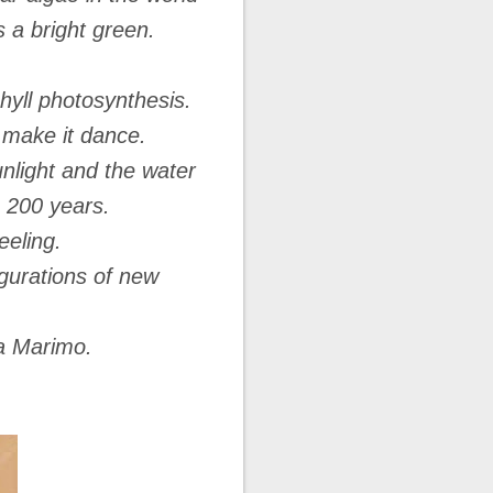
 a bright green.
hyll photosynthesis.
t make it dance.
unlight and the water
o 200 years.
eeling.
ugurations of new
la Marimo.