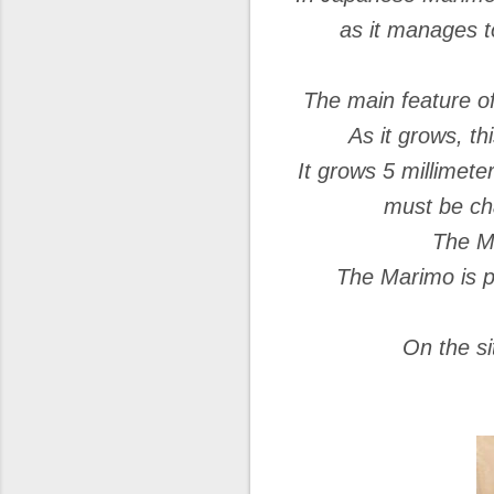
as it manages t
The main feature of
As it grows, th
It grows 5 millimete
must be cha
The Ma
The Marimo is pe
On the si