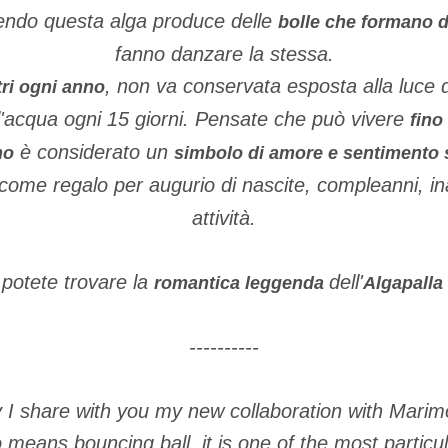
endo questa alga produce delle
bolle che formano de
fanno danzare la stessa.
, non va conservata esposta alla luce 
tri ogni anno
'acqua ogni 15 giorni. Pensate che può vivere
fino
è considerato un
mo
simbolo di amore e sentimento 
come regalo per augurio di nascite, compleanni, i
attività.
potete trovare la
dell'
o
romantica leggenda
Algapalla
----------
 I share with you my new collaboration with Marimo
eans bouncing ball, it is one of the most particul