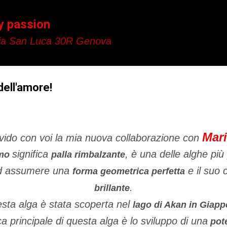
Passa ai contenuti principali
y passion
a San Luca 30R Genova
dell'amore!
Mari
vido con voi la mia nuova collaborazione con
significa
, è una delle alghe più
imo
palla rimbalzante
ad assumere una
e il suo 
forma geometrica perfetta
.
brillante
sta alga è stata scoperta nel
lago di Akan in Giap
ca principale di questa alga è lo sviluppo di una
pote