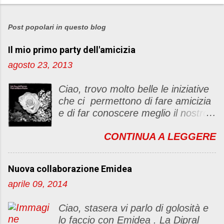
P
o
s
Post popolari in questo blog
t
Il mio primo party dell'amicizia
a
u
agosto 23, 2013
n
c
Ciao, trovo molto belle le iniziative
o
che ci permettono di fare amicizia
m
e di far conoscere meglio il nostro
m
blog Oggi ho deciso di dar vita ad
e
CONTINUA A LEGGERE
un "party" dell'amicizia .... Mi
n
piacerebbe che il tutto non si
t
fermasse a una condivisione di
o
Nuova collaborazione Emidea
post, ma anche di sentimenti ed
aprile 09, 2014
emozioni. Non siete obbligate a
fare un articolino per l'iniziativa. Se
Ciao, stasera vi parlo di golosità e
avete il tempo bene, altrimenti no
lo faccio con Emidea . La Dipral
problem. :D Le regole sono le